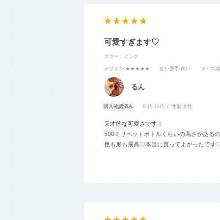
可愛すぎます♡
カラー：ピンク
デザイン
:★★★★★
使い勝手
:良い
サイズ感
るん
購入確認済み
年代:
30代
性別:
女性
天才的な可愛さです！
500ミリペットボトルくらいの高さがある
色も形も最高♡本当に買ってよかったです