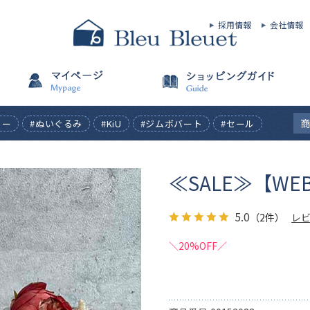
採用情報
会社情報
ィー
#ぬいぐるみ
#KiU
#ジムボバート
#セール
≪SALE≫【W
5.0
（2件）
レ
＼20%OFF／