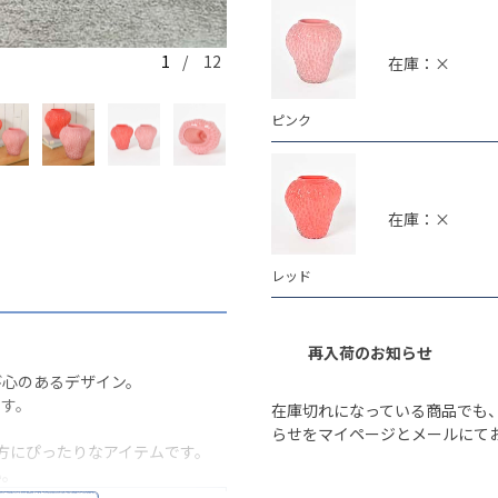
1
/ 12
在庫：×
ピンク
ピンク
在庫：×
レッド
再入荷のお知らせ
び心のあるデザイン。
ます。
在庫切れになっている商品でも
らせをマイページとメールにて
方にぴったりなアイテムです。
い。