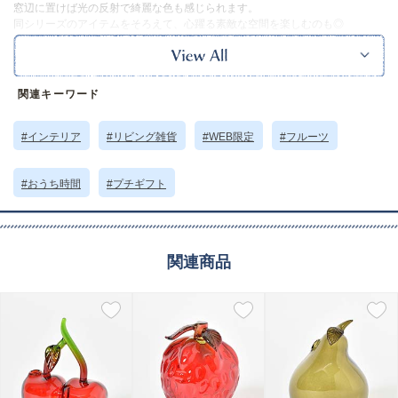
窓辺に置けば光の反射で綺麗な色も感じられます。
同シリーズのアイテムをそろえて、心躍る素敵な空間を楽しむのも◎
※本品に付いているご注意書きをお読みの上ご使用ください。
サイズ詳細 (cm)約
高さ6 横幅9 底面3.5
素材・原材料
ガラス
関連キーワード
原産国
中国製
#インテリア
#リビング雑貨
#WEB限定
#フルーツ
サイズについて
返品について
ギフトについて
#おうち時間
#プチギフト
関連商品