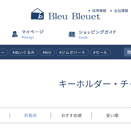
採用情報
会社情報
ィー
#ぬいぐるみ
#KiU
#ジムボバート
#セール
キーホルダー・チ
新着順
おすすめ順
安い順