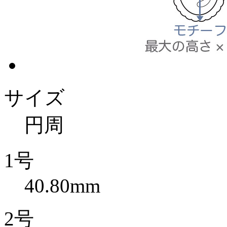
サイズ
円周
1号
40.80mm
2号