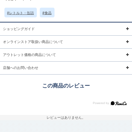
※賞味期限約30日以上の商品をお送りしています。
画像の商品に掲載している賞味期限は撮影当時のものです。実際の商品とは
異なる場合がございます。
#レトルト・缶詰
#食品
サイズ詳細 (cm)約
内容量：180g
パッケージ：
ショッピングガイド
素材・原材料
商品画像参照
オンラインストア取扱い商品について
原産国
日本製
アウトレット価格の商品について
サイズについて
返品について
ギフトについて
店舗へのお問い合わせ
この商品のレビュー
レビューはありません。