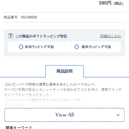
590円
（税込）
商品番号
00148606
詳細はこちら
この商品のギフトラッピング対応
商品説明
ゴルゴンゾーラ特有の濃厚な風味を生かしたビーフカレー。
チーズに牛肉の旨みとカシューナッツを合わせてコクを付け、濃厚でリッチ
なビーフカレー仕上げました。
ゴルゴンゾーラの個性が生きた大人なカレーです。
辛さは中辛です。
※本品に付いているご注意書きをお読みの上ご使用ください。
※賞味期限の関係上、食品と予約商品を同時に購入することはご遠慮くださ
い。
※食品のため、返品は承ることができません。
関連キーワード