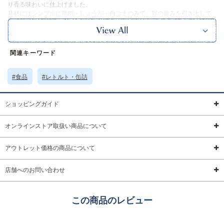
り香る味わいに仕上げました。
具材にはシンプルに鶏肉・しょうが・白ごまのみで、鶏の旨みを引き出して
います。
あっさりとした味わいで、ご飯がさらさらと食べられます。
・加熱時間の目安：お湯で約3～5分、レンジで約2分。
※本品に付いているご注意書きをお読みの上ご使用ください。
関連キーワード
※賞味期限の関係上、食品と予約商品を同時に購入することはご遠慮くださ
い。
※食品のため、返品は承ることができません。
#食品
#レトルト・缶詰
※賞味期限約30日以上の商品をお送りしています。
画像の商品に掲載している賞味期限は撮影当時のものです。実際の商品とは
異なる場合がございます。
ショッピングガイド
サイズ詳細 (cm)約
内容量：170g
パッケージ：15.7×11.8
オンラインストア取扱い商品について
素材・原材料
商品画像参照
アウトレット価格の商品について
原産国
日本製
店舗へのお問い合わせ
サイズについて
返品について
ギフトについて
この商品のレビュー