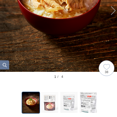
38
1
/ 4