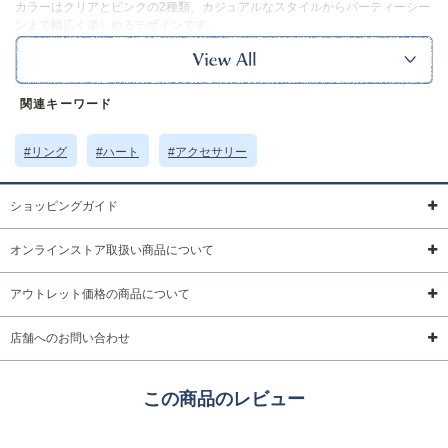
カラーはクリアとピンクの2種類、カジュアルなスタイルからパーティーシー
ンまで幅広く楽しめるデザインです。
サイズ詳細 (cm)約
10号 リング幅:0.2 モチーフ:0.9×0.9
素材・原材料
真鍮 キュービックジルコニア
関連キーワード
原産国
韓国製
#リング
#ハート
#アクセサリー
サイズについて
返品について
ギフトについて
ショッピングガイド
オンラインストア取扱い商品について
アウトレット価格の商品について
店舗へのお問い合わせ
この商品のレビュー