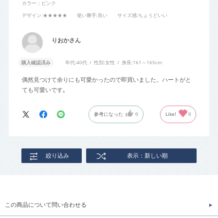
カラー：ピンク
デザイン
:★★★★★
使い勝手
:良い
サイズ感
:ちょうどいい
りおかさん
購入確認済み
年代:
40代
性別:
女性
身長:
161～165cm
偶然見つけて余りにも可愛かったので即買いました。ハートがと
ても可愛いです｡
参考になった
0
Like!
0
絞り込み
表示：新しい順
この商品について問い合わせる