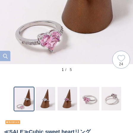
24
1
/ 5
≪SALE≫Cubic sweet heartリング