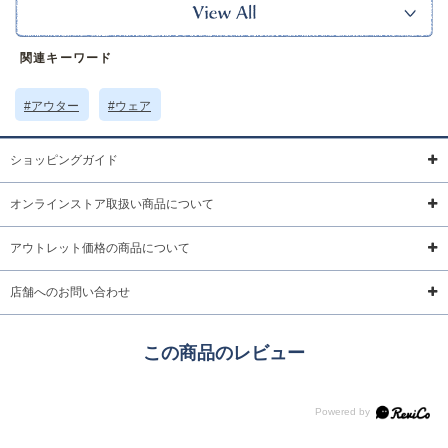
ｰｰｰｰｰｰｰｰｰｰｰｰｰｰｰｰｰｰ
裏地：あり
ポケット：あり
関連キーワード
なし
透け感：
ｰｰｰｰｰｰｰｰｰｰｰｰｰｰｰｰｰｰ
#アウター
#ウェア
※本品に付いているご注意書きをお読みの上ご使用ください。
※実物の色味に近づけて撮影していますが、ご使用の端末やモニター環境に
より、実際の色味と異なって見える場合がございます。
ショッピングガイド
サイズ詳細 (cm)約
着丈64 肩幅57 身幅61 袖丈51
オンラインストア取扱い商品について
素材・原材料
ポリエステル
原産国
中国製
アウトレット価格の商品について
サイズについて
返品について
ギフトについて
店舗へのお問い合わせ
この商品のレビュー