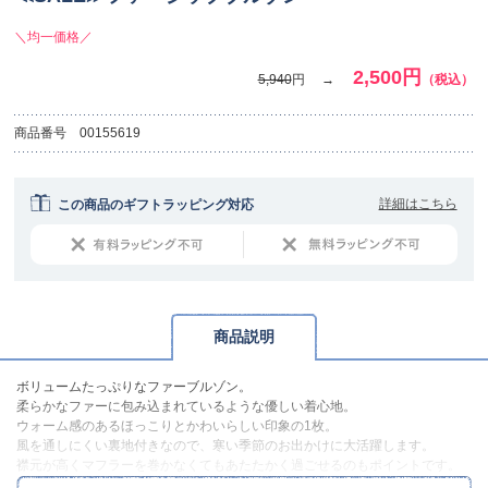
＼均一価格／
2,500円
5,940
円
（税込）
商品番号
00155619
詳細はこちら
この商品のギフトラッピング対応
商品説明
ボリュームたっぷりなファーブルゾン。
柔らかなファーに包み込まれているような優しい着心地。
ウォーム感のあるほっこりとかわいらしい印象の1枚。
風を通しにくい裏地付きなので、寒い季節のお出かけに大活躍します。
襟元が高くマフラーを巻かなくてもあたたかく過ごせるのもポイントです。
カラーはライトベージュとライトグレイの2色展開。