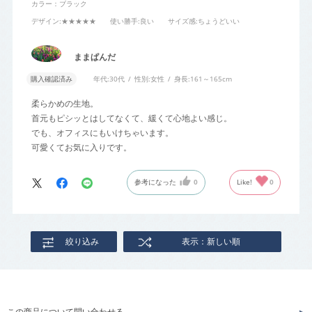
カラー：ブラック
デザイン
:★★★★★
使い勝手
:良い
サイズ感
:ちょうどいい
ままぱんだ
購入確認済み
年代:
30代
性別:
女性
身長:
161～165cm
柔らかめの生地。
首元もピシッとはしてなくて、緩くて心地よい感じ。
でも、オフィスにもいけちゃいます。
可愛くてお気に入りです。
参考になった
0
Like!
0
絞り込み
表示：新しい順
この商品について問い合わせる