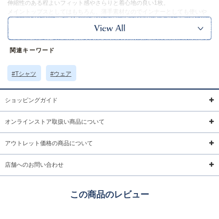
伸縮性のある程よいフィット感やさらりと着心地の良い1枚。
メイントップスとしてはもちろん、薄手素材なのでインナーとしても使いや
すい万能アイテムです。
カラーはアイボリー・ブラック・グレイ・ライトカーキの4色展開、どれもコ
ーデに取り入れやすいカラーバリエーションです。
ｰｰｰｰｰｰｰｰｰｰｰｰｰｰｰｰｰｰ
関連キーワード
裏地：
なし
ポケット：
なし
#Tシャツ
#ウェア
透け感：あり(アイボリー) ややあり(グレイ、ライトカーキ)
ｰｰｰｰｰｰｰｰｰｰｰｰｰｰｰｰｰｰ
※本品に付いているご注意書きをお読みの上ご使用ください。
ショッピングガイド
※実物の色味に近づけて撮影していますが、ご使用の端末やモニター環境に
より、実際の色味と異なって見える場合がございます。
オンラインストア取扱い商品について
サイズ詳細 (cm)約
着丈60 肩幅36 身幅46 袖丈64
素材・原材料
レーヨン ポリエステル ナイロン
アウトレット価格の商品について
原産国
中国製
店舗へのお問い合わせ
サイズについて
返品について
ギフトについて
この商品のレビュー