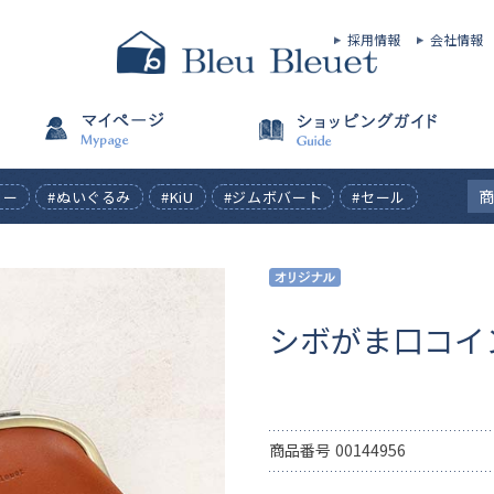
採用情報
会社情報
ィー
#ぬいぐるみ
#KiU
#ジムボバート
#セール
シボがま口コイ
商品番号
00144956