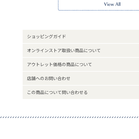
＜取扱いの注意＞
・使用している革は自然な風合いを生かすため、色落ち、
の部位による表情の違いなどを避けることができません。
ショッピングガイド
オンラインストア取扱い商品について
アウトレット価格の商品について
店舗へのお問い合わせ
この商品について問い合わせる
サイズ詳細(cm)約
高さ11・横幅12・
素材・原材料
牛革、綿
原産国
日本製