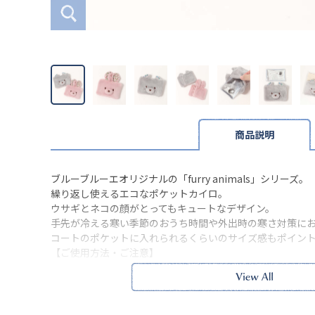
商品説明
ブルーブルーエオリジナルの「furry animals」シリーズ。
繰り返し使えるエコなポケットカイロ。
ウサギとネコの顔がとってもキュートなデザイン。
手先が冷える寒い季節のおうち時間や外出時の寒さ対策に
コートのポケットに入れられるくらいのサイズ感もポイン
【ご使用方法・ご注意】
・カイロの中の金属ボタンを数回押し曲げると、液体が白
かくなったらカバーに入れてお使いください。
・カイロは40度前後の温かさが約30分ほど続き、カバーに
す。(※使用状況により、カイロの温度や保温時間が変わるこ