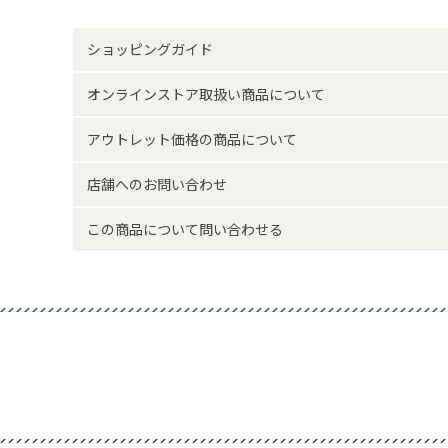
・本品は永久に使用できるものではありません40回前後を
・くり返し利用するには、使用後のカイロを布かタオルで包
ショッピングガイド
20分カイロの液体が全て透明になるまで煮て取り出してく
で冷やし、熱がなくなれば再び使用出来ます。(※電子レン
オンラインストア取扱い商品について
い。)
※本品に付いているご注意書きをお読みの上ご使用くださ
アウトレット価格の商品について
※実物の色味に近づけて撮影していますが、ご使用の端末
味と異なって見える場合がございます。
店舗へのお問い合わせ
サイズ詳細(cm)約
11×8(耳は含
この商品について問い合わせる
素材・原材料
商品画像参照
原産国
中国製
サイズについて
返品について