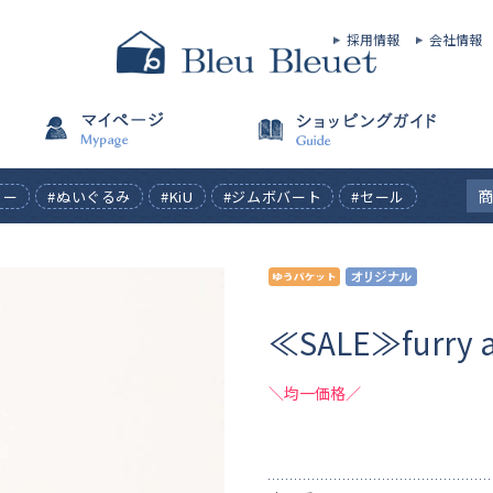
採用情報
会社情報
ィー
#ぬいぐるみ
#KiU
#ジムボバート
#セール
≪SALE≫furr
＼均一価格／