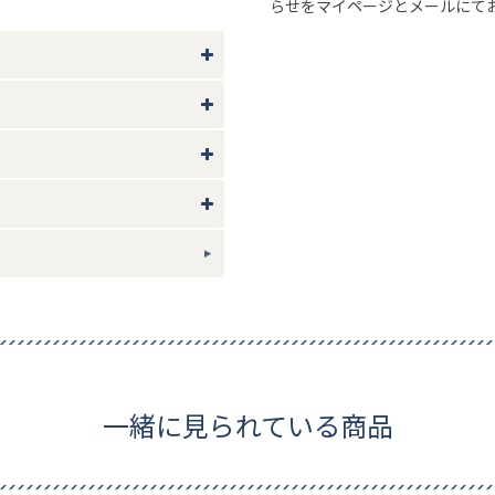
らせをマイページとメールにて
目安としてください。
み、沸騰したお湯に入れ約10～
ださい。液体に戻ったら流水など
ジでの加熱は絶対におやめくださ
い。
やモニター環境により、実際の色
まない)
ギフトについて
一緒に見られている商品