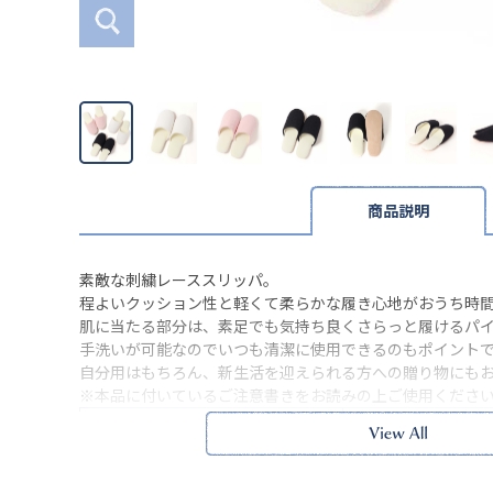
商品説明
素敵な刺繍レーススリッパ。
程よいクッション性と軽くて柔らかな履き心地がおうち時
肌に当たる部分は、素足でも気持ち良くさらっと履けるパ
手洗いが可能なのでいつも清潔に使用できるのもポイント
自分用はもちろん、新生活を迎えられる方への贈り物にも
※本品に付いているご注意書きをお読みの上ご使用くださ
サイズ詳細(cm)約
足サイズ22～24(縦26
素材・原材料
綿 ポリエステル