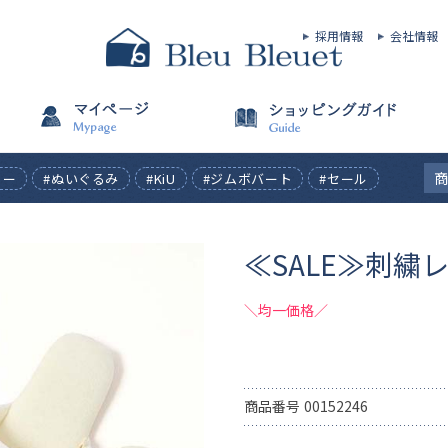
採用情報
会社情報
ィー
#ぬいぐるみ
#KiU
#ジムボバート
#セール
≪SALE≫刺繍
＼均一価格／
商品番号
00152246