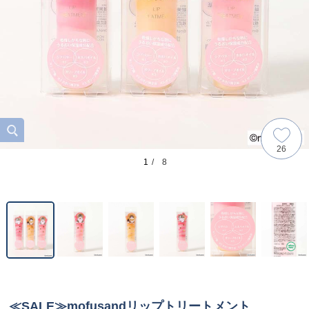
26
1
/ 8
≪SALE≫mofusandリップトリートメント