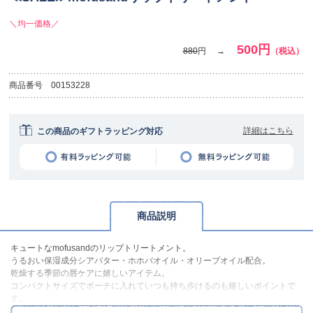
＼均一価格／
500円
880
円
（税込）
商品番号
00153228
詳細はこちら
この商品のギフトラッピング対応
商品説明
キュートなmofusandのリップトリートメント。
うるおい保湿成分シアバター・ホホバオイル・オリーブオイル配合。
乾燥する季節の唇ケアに嬉しいアイテム。
コンパクトサイズでポーチに入れていつも持ち歩けるのも嬉しいポイントで
す。
無香料なので香りが苦手な方にもお使いいただけます。