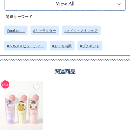
もふもふのにゃんこがサメの着ぐるみを着た「サメにゃん」をはじめ、とっ
てもキュートでちょっとシュールなにゃんこたちを描いた「mofusand」。
手がけるのはSNSを中心に人気のイラストレーター「ぢゅの」です。
関連キーワード
※本品に付いているご注意書きをお読みの上ご使用ください。
※実物の色味に近づけて撮影していますが、ご使用の端末やモニター環境に
より、実際の色味と異なって見える場合がございます。
#mofusand
#キャラクター
#メイク・スキンケア
サイズ詳細 (cm)約
内容量13g
素材・原材料
商品画像参照
#ヘルス＆ビューティー
#おうち時間
#プチギフト
原産国
中国製
サイズについて
返品について
ギフトについて
関連商品