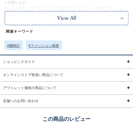
く活躍します。
肌なじみが良く汚れてもすぐに拭き取れるラバーベルトが魅力です。
※本品には保証書がついております。
保証書に記載されている注意書きをお読みの上ご使用ください。
なお、保証期間は製造メーカーによって異なります。修理対応をご希望の際
は保証書記載の店舗電話番号にお問い合わせくださいませ。
関連キーワード
※実物の色味に近づけて撮影していますが、ご使用の端末やモニター環境に
より、実際の色味と異なって見える場合がございます。
#腕時計
#ファッション雑貨
サイズ詳細 (cm)約
ケース直径3.3 手首周り13～20 ベルト幅1.8
素材・原材料
プラスチック ポリウレタン
ショッピングガイド
原産国
中国製
オンラインストア取扱い商品について
サイズについて
返品について
ギフトについて
アウトレット価格の商品について
店舗へのお問い合わせ
この商品のレビュー