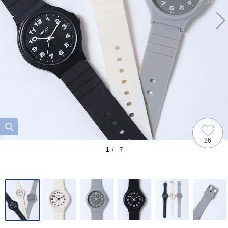
26
1
/ 7