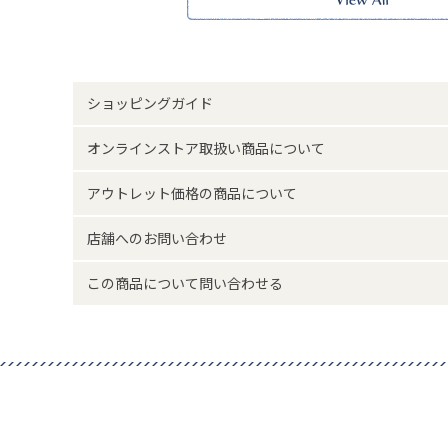
店舗電話番号にお問い合わせくださいませ。
※実物の色味に近づけて撮影していますが、ご使用の端末
味と異なって見える場合がございます。
サイズ詳細(cm)約
ケース直径2.8 手首周り11.5～1
ショッピングガイド
素材・原材料
合金 合皮
オンラインストア取扱い商品について
中国製
原産国
ムーヴメント：シンガポール
アウトレット価格の商品について
店舗へのお問い合わせ
サイズについて
返品について
この商品について問い合わせる