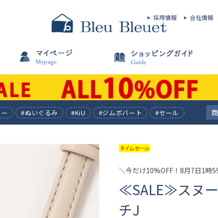
採用情報
会社情報
ィー
#ぬいぐるみ
#KiU
#ジムボバート
#セール
＼今だけ10%OFF！8月7日1時
≪SALE≫ス
チJ