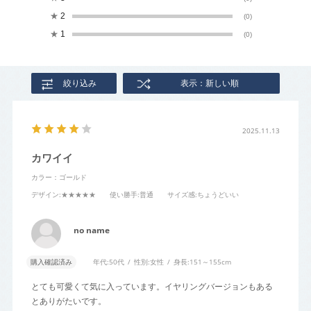
★
2
(0)
★
1
(0)
絞り込み
表示：新しい順
2025.11.13
カワイイ
カラー：ゴールド
デザイン
:★★★★★
使い勝手
:普通
サイズ感
:ちょうどいい
no name
購入確認済み
年代:
50代
性別:
女性
身長:
151～155cm
とても可愛くて気に入っています。イヤリングバージョンもある
とありがたいです。