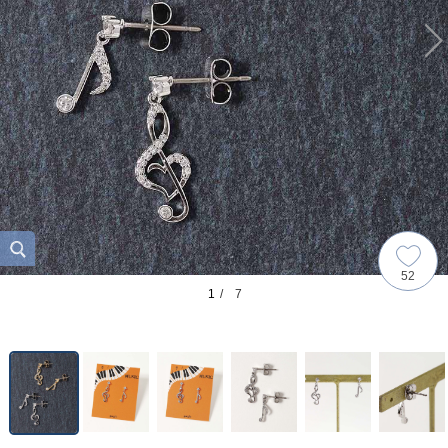
52
1
/ 7