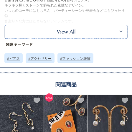
音楽を身近に感じられるト音記号と8分音符のピアス。
キラキラ輝くストーンで飾られた素敵なデザイン。
いつものコーデにはもちろん、パーティーシーンや発表会などにもぴったり
◎
音楽好きな方にはたまらないアイテムです。
同シリーズのアクセサリーと揃えるのもおすすめ。
※実物の色味に近づけて撮影していますが、ご使用の端末やモニター環境に
より、実際の色味と異なって見える場合がございます。
サイズ詳細 (cm)約
ト音記号1.7×0.7 8分音符1×0.5
関連キーワード
素材・原材料
合金 キービックジルコニア チタンボースト
#ピアス
#アクセサリー
#ファッション雑貨
原産国
韓国製
サイズについて
返品について
ギフトについて
関連商品