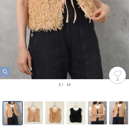
2
1
/ 14