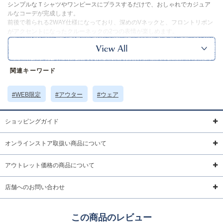
シンプルなＴシャツやワンピースにプラスするだけで、おしゃれでカジュア
ルなコーデが完成します。
前後で着られる2WAY仕様になっており、深めのVネックと、フロントリボン
がアクセントになったクルーネックの2つの表情が楽しめます。
程よいボリューム感がありながら、軽い着心地なのも嬉しいポイント。
カラーはアイボリー・ベージュ・ブラックの3色展開です。
ｰｰｰｰｰｰｰｰｰｰｰｰｰｰｰｰｰｰ
裏地：あり
関連キーワード
ポケット：なし
透け感：なし
ｰｰｰｰｰｰｰｰｰｰｰｰｰｰｰｰｰｰ
#WEB限定
#アウター
#ウェア
※本品に付いているご注意書きをお読みの上ご使用ください。
※実物の色味に近づけて撮影していますが、ご使用の端末やモニター環境に
より、実際の色味と異なって見える場合がございます。
ショッピングガイド
サイズ詳細 (cm)約
着丈49 肩幅36 身幅48
オンラインストア取扱い商品について
素材・原材料
ポリエステル
原産国
中国製
アウトレット価格の商品について
サイズについて
返品について
ギフトについて
店舗へのお問い合わせ
この商品のレビュー