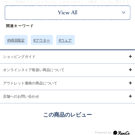
サッと羽織れてどんなスタイルにも合わせやすく、1着持っていると重宝する
アイテム。
カラーはグレイとブラックの2色展開で、カジュアルにもキレイめにも好相性
です。
※本品に付いているご注意書きをお読みの上ご使用ください。
関連キーワード
※実物の色味に近づけて撮影していますが、ご使用の端末やモニター環境に
より、実際の色味と異なって見える場合がございます。
#WEB限定
#アウター
#ウェア
サイズ詳細 (cm)約
着丈68 身幅58 裄丈76.5
素材・原材料
綿 ポリエステル ポリウレタン
ショッピングガイド
原産国
中国製
オンラインストア取扱い商品について
サイズについて
返品について
ギフトについて
アウトレット価格の商品について
店舗へのお問い合わせ
この商品のレビュー