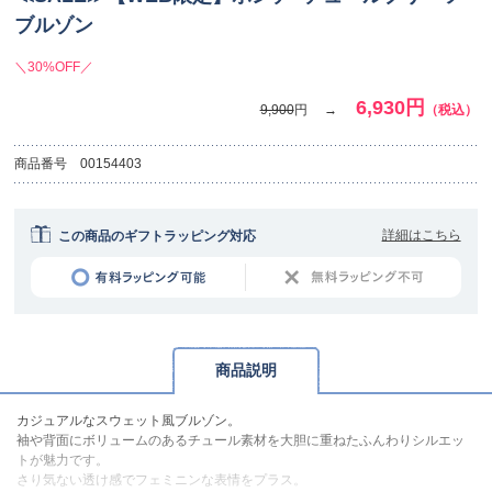
ブルゾン
＼30%OFF／
6,930円
9,900
円
（税込）
商品番号
00154403
詳細はこちら
この商品のギフトラッピング対応
商品説明
カジュアルなスウェット風ブルゾン。
袖や背面にボリュームのあるチュール素材を大胆に重ねたふんわりシルエッ
トが魅力です。
さり気ない透け感でフェミニンな表情をプラス。