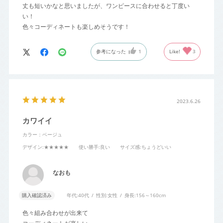
丈も短いかなと思いましたが、ワンピースに合わせると丁度い
い！
色々コーディネートも楽しめそうです！
参考になった
1
Like!
3
2023.6.26
カワイイ
カラー：ベージュ
デザイン
:★★★★★
使い勝手
:良い
サイズ感
:ちょうどいい
なおも
購入確認済み
年代:
40代
性別:
女性
身長:
156～160cm
色々組み合わせが出来て