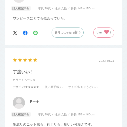
購入確認済み
年代:
20代
性別:
女性
身長:
146～150cm
ワンピースにとても似合っていた。
参考になった
0
Like!
3
2023.10.24
丁度いい！
カラー：ベージュ
デザイン
:★★★★★
使い勝手
:良い
サイズ感
:ちょうどいい
Pー子
購入確認済み
年代:
50代
性別:
女性
身長:
156～160cm
生成りのニット感も、衿ぐりも丁度いい可愛さです。