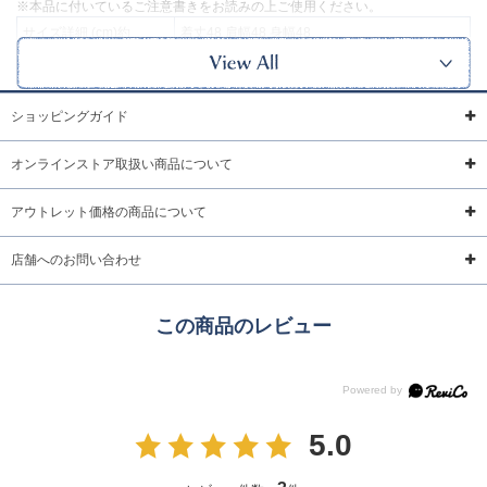
※本品に付いているご注意書きをお読みの上ご使用ください。
サイズ詳細 (cm)約
着丈48 肩幅48 身幅48
素材・原材料
綿
原産国
中国製
ショッピングガイド
サイズについて
返品について
ギフトについて
オンラインストア取扱い商品について
こちらの商品は2025/2/10より価格改定をさせていただきます。ご了承
下さいますようお願い申し上げます。
アウトレット価格の商品について
店舗へのお問い合わせ
この商品のレビュー
5.0