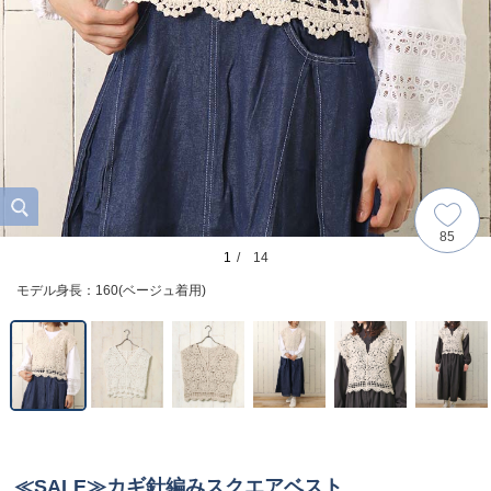
85
1
/ 14
モデル身長：160(ベージュ着用)
≪SALE≫カギ針編みスクエアベスト