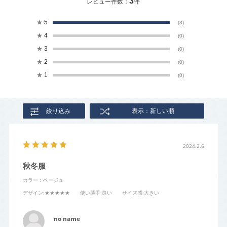
3
レビュー件数：
件
★
5
(3)
★
4
(0)
★
3
(0)
★
2
(0)
★
1
(0)
絞り込み
表示：新しい順
2024.2.6
秋冬服
カラー：ベージュ
デザイン
:★★★★★
使い勝手
:良い
サイズ感
:大きい
no name