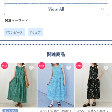
1枚でコーデが決まる楽ちんワンピース、合わせるアイテムで雰囲気を変えた
り露出を抑えるなど様々な着こなしが楽しめます。
普段のお出かけはもちろん、旅先やレジャーシーンでも大活躍です。
ｰｰｰｰｰｰｰｰｰｰｰｰｰｰｰｰｰｰ
裏地：あり
関連キーワード
ポケット：あり
透け感：ややあり(ホワイト)
ｰｰｰｰｰｰｰｰｰｰｰｰｰｰｰｰｰｰ
#ワンピース
#ウェア
※この製品はインドの染料を使用しているため、多少色落ちすることがあり
ます。
また、特性上、若干の織りムラや染色ムラ、プリントずれなどが生じること
があります。
関連商品
予めご了承ください。
※本品に付いているご注意書きをお読みの上ご使用ください。
※実物の色味に近づけて撮影していますが、ご使用の端末やモニター環境に
より、実際の色味と異なって見える場合がございます。
サイズ詳細 (cm)約
着丈115 肩幅35.5 身幅46
素材・原材料
本体：綿
レース部分：綿 レーヨン ポリエステル
原産国
インド製
サイズについて
返品について
ギフトについて
≪SALE≫袖なし総柄ワ
≪SALE≫袖なし総柄ワ