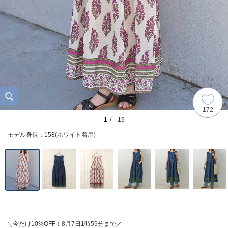
172
1
/ 19
モデル身長：158(ホワイト着用)
＼今だけ10%OFF！8月7日1時59分まで／