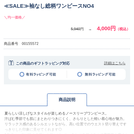
≪SALE≫袖なし総柄ワンピースNO4
＼均一価格／
4,000円
5,940
円
（税込）
商品番号
00155572
詳細はこちら
この商品のギフトラッピング対応
商品説明
夏らしい涼しげなスタイルが楽しめるノースリーブワンピース。
汗ばむ季節でも肌にまとわりつきにくく、さらりとした軽い着心地が魅力。
リラックス感のあるシルエットながら、高い位置でのウエスト切り替えです
っきりした印象に見せてくれます◎