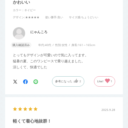
かわいい
カラー：ネイビー
デザイン
:★★★★★
使い勝手
:良い
サイズ感
:ちょうどいい
にゃんころ
購入確認済み
年代:
40代
性別:
女性
身長:
161～165cm
とってもデザインが可愛いので気に入ってます。
猛暑の夏、このワンピースで乗り越えました。
涼しくて、快適でした
参考になった
2
Like!
1
2025.9.28
軽くて着心地抜群！