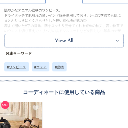
賑やかなアニマル総柄のワンピース。
ドライタッチで肌離れの良いインド綿を使用しており、汗ばむ季節でも肌に
まとわりつきにくくさらりとした軽い着心地が魅力◎
程よく開いたV字の首元、腕をスッキリ見せてくれる短めの袖丈、高い位置で
のウエスト切り替えでメリハリのあるシルエットなど女性らしい印象のデザ
インです。
コットンの裏地付きなので透け感を気にせず着用できるのもポイント。
華やかさとリラックス感を兼ね備えており、普段使いはもちろんちょっとし
たお出かけや旅先でも大活躍な1枚です。
関連キーワード
カラーはグレイ・ネイビー・カーキの3色展開、それぞれジャングルやサバン
ナなどの動物たちが描かれています。
この製品はインドの染料を使用しているため、多少色落ちすることがありま
#ワンピース
#ウェア
#動物
す。
また、特性上、若干の織りムラや染色ムラ、プリントずれなどが生じること
があります。
予めご了承ください。
コーディネートに使用している商品
ｰｰｰｰｰｰｰｰｰｰｰｰｰｰｰｰｰｰ
裏地：あり
ポケット：あり
透け感：なし
ｰｰｰｰｰｰｰｰｰｰｰｰｰｰｰｰｰｰ
※本品に付いているご注意書きをお読みの上ご使用ください。