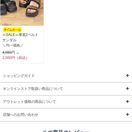
サイズ詳細 (cm)約
着丈113 肩幅38.5 身幅30 袖丈14
素材・原材料
綿
原産国
インド製
サイズについて
返品について
ギフトについて
≪SALE≫厚底2ベルト
サンダル
＼均一価格／
4,950
円 →
2,500円（税込）
ショッピングガイド
オンラインストア取扱い商品について
アウトレット価格の商品について
店舗へのお問い合わせ