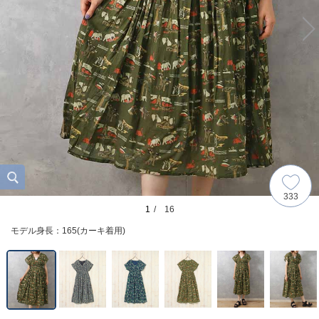
333
1
/ 16
モデル身長：165(カーキ着用)