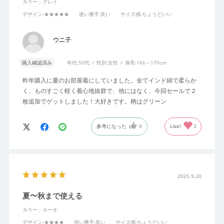
カラー：グレイ
デザイン
:★★★★★
使い勝手
:良い
サイズ感
:ちょうどいい
ウニ子
購入確認済み
年代:
50代
性別:
女性
身長:
166～170cm
昨年購入に夏のお部屋着にしていました。全てインド綿で柔らか
く、ものすごく軽く着心地抜群で、他にはなく、今回セールで２
枚追加でゲットしました！大好きです。柄はグリーン
参考になった
0
Like!
2
2025.9.20
夏〜秋まで使える
カラー：カーキ
デザイン
:★★★★
使い勝手
:良い
サイズ感
:ちょうどいい