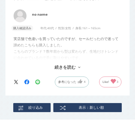
no name
購入確認済み
年代:
40代
性別:
女性
身長:
161～165cm
実店舗で色違いを買っていたのですが、セールだったので迷って
諦めたこちらも購入しました。
こちらのブランド？数年前から型は変わらず、生地だけトレンド
に合わせているので手に取りやすいです。
脇が見えてしまうので一枚では着られないけれど、透け防止程度
続きを読む
の裏地もついているし、着心地が良いです。
参考になった
4
Like!
3
絞り込み
表示：新しい順