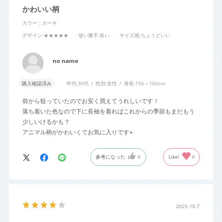
かわいい柄
カラー：カーキ
デザイン
:★★★★★
使い勝手
:良い
サイズ感
:ちょうどいい
no name
購入確認済み
年代:
30代
性別:
女性
身長:
156～160cm
前から狙っていたのでお安く買えてうれしいです！
落ち着いた色なので下に長袖を着ればこれからの季節もまだもう
少しいけるかも？
アニマル柄がかわいくてお気に入りです⭐︎
参考になった
0
Like!
0
2025.10.7