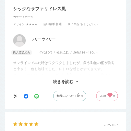
シックなサファリドレス風
カラー：カーキ
デザイン
:★★★★
使い勝手
:普通
サイズ感
:ちょうどいい
フリーウィリー
購入確認済み
年代:
50代
性別:
女性
身長:
156～160cm
オンラインでみた時はワクワクしましたが、象や動物の柄が割り
と小さく、色も地味でした。レトロな感じがすてきです。
スカート部分はシャーリングが沢山入っているせいか、縦にシワ
が入っていて、洗ってと整えても変わりませんでした。
続きを読む
参考になった
0
Like!
0
2025.10.7