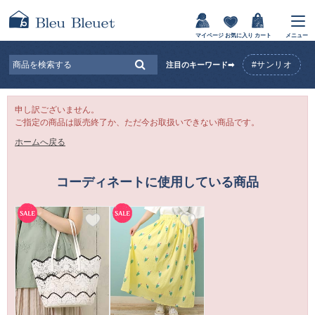
マイページ
お気に入り
カート
メニュー
#サンリオ
注目のキーワード➡
申し訳ございません。
ご指定の商品は販売終了か、ただ今お取扱いできない商品です。
ホームへ戻る
コーディネートに使用している商品