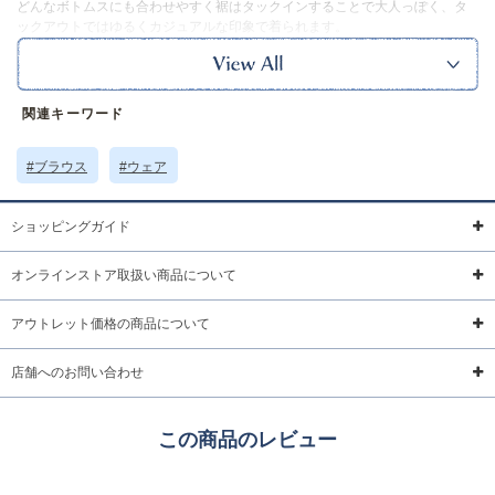
どんなボトムスにも合わせやすく裾はタックインすることで大人っぽく、タ
ックアウトではゆるくカジュアルな印象で着られます。
カラーはベーシックなホワイトとブラック、春らしいグリーンの3色展開で
す。
ｰｰｰｰｰｰｰｰｰｰｰｰｰｰｰｰｰｰ
裏地：なし
関連キーワード
ポケット：なし
透け感：あり(ホワイト)
#ブラウス
#ウェア
ｰｰｰｰｰｰｰｰｰｰｰｰｰｰｰｰｰｰ
※本品に付いているご注意書きをお読みの上ご使用ください。
※実物の色味に近づけて撮影していますが、ご使用の端末やモニター環境に
ショッピングガイド
より、実際の色味と異なって見える場合がございます。
サイズ詳細 (cm)約
着丈69 肩幅53 身幅57 袖丈50
オンラインストア取扱い商品について
素材・原材料
ポリエステル ポリウレタン
アウトレット価格の商品について
原産国
中国製
店舗へのお問い合わせ
サイズについて
返品について
ギフトについて
この商品のレビュー