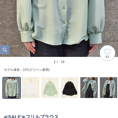
61
1
/ 18
モデル身長：157(グリーン着用)
≪SALE≫フリルブラウス