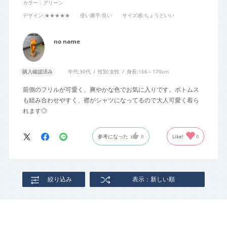
カラー：グリーン
デザイン
:★★★★★
使い勝手
:良い
サイズ感
:ちょうどいい
no name
購入確認済み
年代:
30代
性別:
女性
身長:
166～170cm
前側のフリルが可愛く、爽やかな色でお気に入りです。ボトムス
も組み合わせやすく、襟がシャツになってるので大人可愛く着ら
れます◎
参考になった
0
Like!
0
絞り込み
表示：新しい順