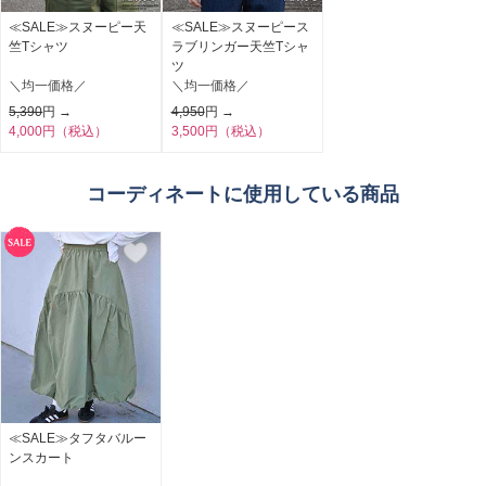
≪SALE≫スヌーピー天
≪SALE≫スヌーピース
竺Tシャツ
ラブリンガー天竺Tシャ
ツ
＼均一価格／
＼均一価格／
5,390
円 →
4,950
円 →
4,000円（税込）
3,500円（税込）
コーディネートに使用している商品
≪SALE≫タフタバルー
ンスカート