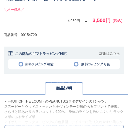
＼均一価格／
3,500円
4,950
円
（税込）
商品番号
00154720
詳細はこちら
この商品のギフトラッピング対応
商品説明
＜FRUIT OF THE LOOM＞のPEANUTSコラボデザインのTシャツ。
スヌーピーとウッドストックたちをヴィンテージ感のあるプリントで表現。
さらりと肌あたりの良いコットン100％、身体のラインを拾いにくいリラック
ス感のあるサイズ感。
アイボリー・サックス・ピンクの3色展開、デイリーに取り入れやすい柔らか
なカラーリングです。