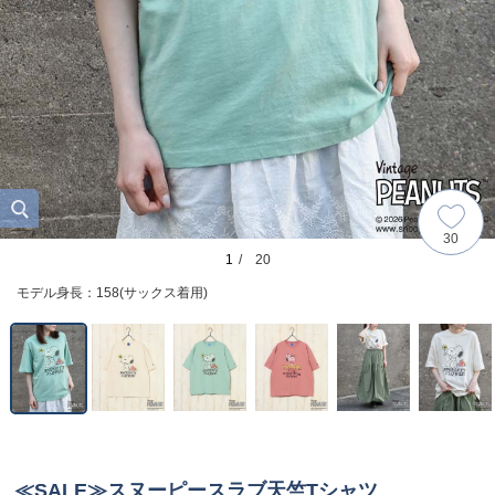
30
1
/ 20
モデル身長：158(サックス着用)
≪SALE≫スヌーピースラブ天竺Tシャツ