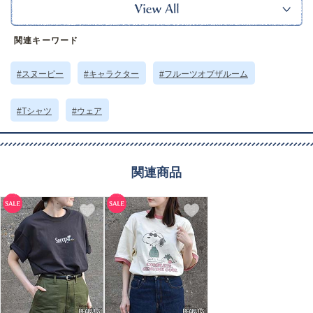
カジュアルスタイルはもちろん、キレイめミックスにもおすすめな1枚です。
ｰｰｰｰｰｰｰｰｰｰｰｰｰｰｰｰｰｰ
裏地：なし
関連キーワード
ポケット：なし
透け感：あり(アイボリー)
ｰｰｰｰｰｰｰｰｰｰｰｰｰｰｰｰｰｰ
#スヌーピー
#キャラクター
#フルーツオブザルーム
※本品に付いているご注意書きをお読みの上ご使用ください。
※実物の色味に近づけて撮影していますが、ご使用の端末やモニター環境に
より、実際の色味と異なって見える場合がございます。
#Tシャツ
#ウェア
サイズ詳細 (cm)約
着丈65 肩幅52 身幅53.5 袖丈21.5
素材・原材料
コットン
原産国
中国製
関連商品
サイズについて
返品について
ギフトについて