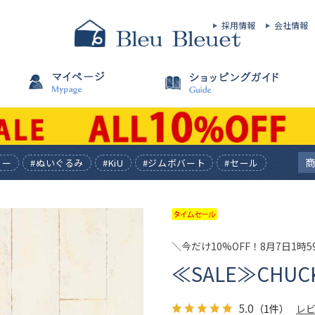
採用情報
会社情報
ィー
#ぬいぐるみ
#KiU
#ジムボバート
#セール
＼今だけ10%OFF！8月7日1時
≪SALE≫CH
5.0
（1件）
レ