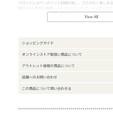
フロントにはワンポイント刺繍を施し、さりげなく楽しめ
綿100％の素材を使用し、ゆったりとしたオーバーサイズ
レトロな雰囲気漂うリンガータイプも展開。
ホラー好きにはたまらない、夏にぴったりのTシャツです。
ｰｰｰｰｰｰｰｰｰｰｰｰｰｰｰｰｰｰ
裏地：なし
ポケット：なし
透け感：ややあり(オフ×チャコール)
ショッピングガイド
ｰｰｰｰｰｰｰｰｰｰｰｰｰｰｰｰｰｰ
※本品に付いているご注意書きをお読みの上ご使用くださ
オンラインストア取扱い商品について
サイズ詳細(cm)約
着丈68.5 肩幅57 身幅
アウトレット価格の商品について
素材・原材料
綿
店舗へのお問い合わせ
原産国
中国製
この商品について問い合わせる
サイズについて
返品について