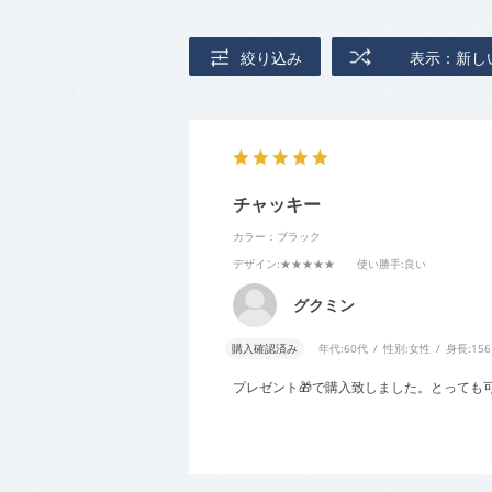
絞り込み
表示：新し
チャッキー
カラー：ブラック
デザイン
:★★★★★
使い勝手
:良い
グクミン
購入確認済み
年代:
60代
性別:
女性
身長:
15
プレゼント🎁で購入致しました。とっても