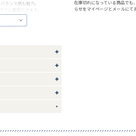
在庫切れになっている商品でも
るバランス感も魅力。
らせをマイページとメールにて
でラフに着用できます。
い。
60 袖丈21
ギフトについて