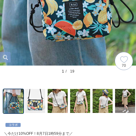
70
1
/ 19
＼今だけ10%OFF！8月7日1時59分まで／