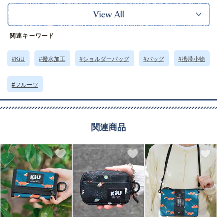
バッグ、ショルダーを取り外してポーチと3WAY仕様と、これひとつでいろい
ろな使い方ができる万能アイテムです。
ショルダー紐の重さのかかる部分には太く編んだパラコードを採用し、肩に
食い込みにくい設計になっています。
関連キーワード
ミニ財布やスマホやハンカチなどが収まるくらいの薄型タイプと使いやすい
サイズ感です。
同シリーズのアイテムと揃えての使用もおすすめ◎
#KiU
#撥水加工
#ショルダーバッグ
#バッグ
#携帯小物
【ポケット】
外側：ファスナーポケット×1
内側：メッシュポケット×1
#フルーツ
※こちらの商品は総柄生地のため、使用する場所により柄の出方が多少異な
る場合がございます。あらかじめご了承下さいますようお願い申し上げま
す。
※本品に付いているご注意書きをお読みの上ご使用ください。
関連商品
※実物の色味に近づけて撮影していますが、ご使用の端末やモニター環境に
より、実際の色味と異なって見える場合がございます。
サイズ詳細 (cm)約
高さ13 横幅19 マチ7 ショルダー98～147 重さ
80g
素材・原材料
ポリエステル
原産国
中国製
サイズについて
返品について
ギフトについて