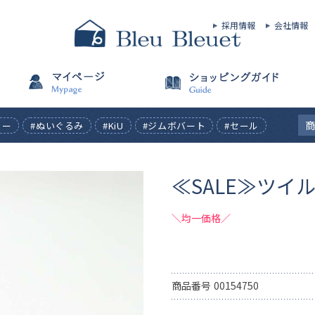
採用情報
会社情報
ィー
#ぬいぐるみ
#KiU
#ジムボバート
#セール
≪SALE≫ツイ
＼均一価格／
商品番号
00154750