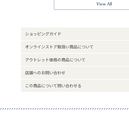
内側：ファスナーポケット×1、オープンポケット×2
※本品に付いているご注意書きをお読みの上ご使用くださ
※実物の色味に近づけて撮影していますが、ご使用の端末
味と異なって見える場合がございます。
サイズ詳細(cm)約
高さ27 横幅38 マチ12 ハンドル53 
ショッピングガイド
素材・原材料
ポリエステル
オンラインストア取扱い商品について
原産国
中国製
アウトレット価格の商品について
店舗へのお問い合わせ
サイズについて
返品について
この商品について問い合わせる