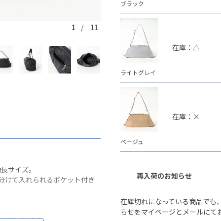
ブラック
1
/ 11
ブラック
在庫：△
ライトグレイ
在庫：×
ベージュ
横長サイズ。
再入荷のお知らせ
を分けて入れられるポケット付き
在庫切れになっている商品でも
らせをマイページとメールにて