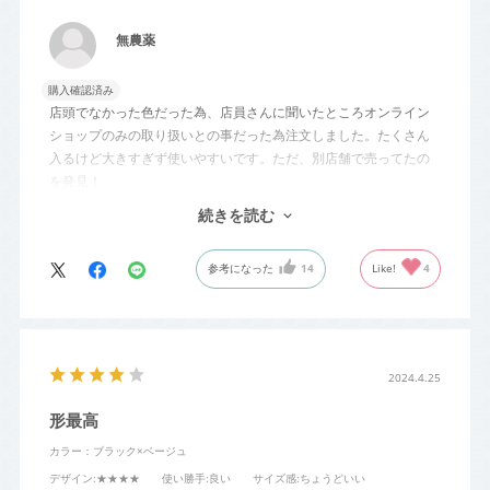
無農薬
購入確認済み
店頭でなかった色だった為、店員さんに聞いたところオンライン
ショップのみの取り扱いとの事だった為注文しました。たくさん
入るけど大きすぎず使いやすいです。ただ、別店舗で売ってたの
を発見！
送料ムダにして少し悔しいです。
続きを読む
なので⭐️３で。
店舗によって扱うものが違うのでしょうか⁈
参考になった
14
Like!
4
2024.4.25
形最高
カラー：ブラック×ベージュ
デザイン
:★★★★
使い勝手
:良い
サイズ感
:ちょうどいい