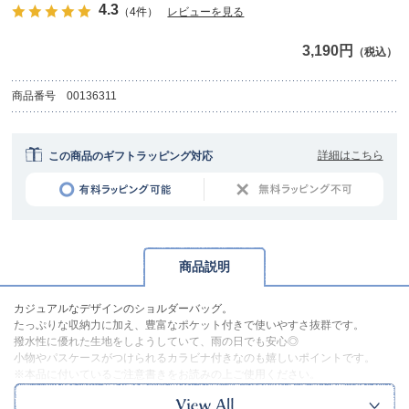
4.3
（4件）
レビューを見る
3,190円
（税込）
商品番号
00136311
詳細はこちら
この商品のギフトラッピング対応
商品説明
カジュアルなデザインのショルダーバッグ。
たっぷりな収納力に加え、豊富なポケット付きで使いやすさ抜群です。
撥水性に優れた生地をしようしていて、雨の日でも安心◎
小物やパスケースがつけられるカラビナ付きなのも嬉しいポイントです。
※本品に付いているご注意書きをお読みの上ご使用ください。
※実物の色味に近づけて撮影していますが、ご使用の端末やモニター環境に
より、実際の色味と異なって見える場合がございます。