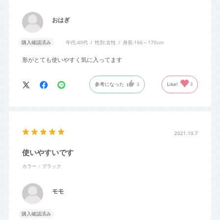
おはぎ
購入確認済み
年代:
40代
性別:
女性
身長:
166～170cm
形がとても使いやすく気に入ってます
参考になった
3
Like!
3
2021.10.7
使いやすいです
カラー：ブラック
モモ
購入確認済み