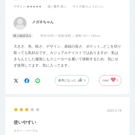
デザイン
:★★★★★
使い勝手
:良い
サイズ感
:ちょうどいい
メガネちゃん
購入確認済み
年代:
50代
性別:
女性
身長:
161～165cm
大きさ、色、軽さ、デザイン、肩紐の長さ、ポケット…どこを切り
取っても私好みです。カジュアルテイストではありますが、私は
きちんとした服装にもスニーカーを履いて移動するため、気にせ
ず使用してます。気に入ってます。
参考になった
0
Like!
0
2025.3.18
使いやすい
カラー：パープル