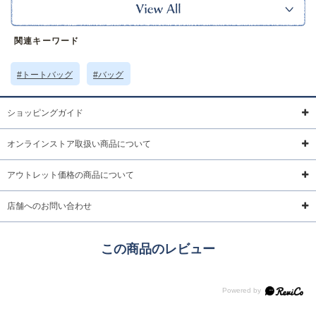
らカラフルな配色がコーデのアクセントにぴったりです。
【ポケット】
内側：オープンポケット×1
関連キーワード
※本品に付いているご注意書きをお読みの上ご使用ください。
※実物の色味に近づけて撮影していますが、ご使用の端末やモニター環境に
より、実際の色味と異なって見える場合がございます。
#トートバッグ
#バッグ
サイズ詳細 (cm)約
高さ36 横幅37 マチ15 ハンドル55
素材・原材料
ナイロン
ショッピングガイド
原産国
中国製
オンラインストア取扱い商品について
サイズについて
返品について
ギフトについて
アウトレット価格の商品について
店舗へのお問い合わせ
この商品のレビュー