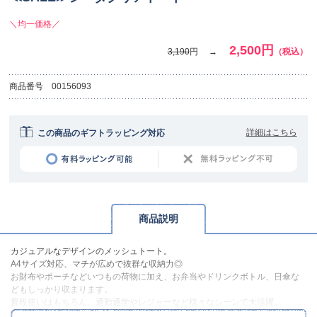
＼均一価格／
2,500円
3,190
円
（税込）
商品番号
00156093
詳細はこちら
この商品のギフトラッピング対応
商品説明
カジュアルなデザインのメッシュトート。
A4サイズ対応、マチが広めで抜群な収納力◎
お財布やポーチなどいつもの荷物に加え、お弁当やドリンクボトル、日傘な
どもしっかり収まります。
普段使いはもちろん、通勤通学やレジャーなど様々なシーンで大活躍。
カラーはブラック・ホワイト・イエロー・シルバーの4色展開、シンプルなが