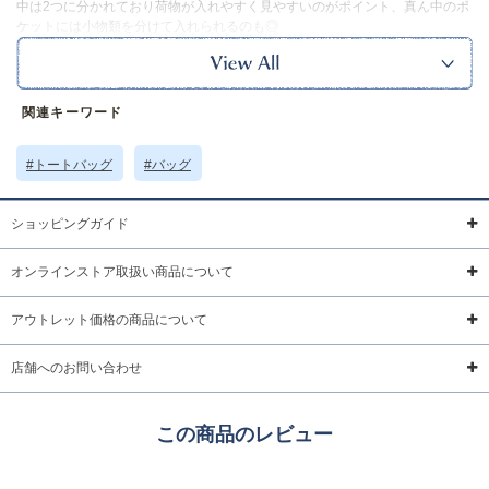
中は2つに分かれており荷物が入れやすく見やすいのがポイント、真ん中のポ
ケットには小物類を分けて入れられるのも◎
クシャっとした質感のポリエステル製なので畳んでバッグに入れておけばエ
コバッグとしても活躍します。
サイドのリボンをキュッと絞ることでバッグのフォルムを簡単に変えられ、
コーデにちょっとしたアクセントをプラスできます。
関連キーワード
カラーはダークグレイ・アイボリー・ブルーの3色展開です。
【ポケット】
内側：オープンポケット×1
#トートバッグ
#バッグ
※本品に付いているご注意書きをお読みの上ご使用ください。
※実物の色味に近づけて撮影していますが、ご使用の端末やモニター環境に
より、実際の色味と異なって見える場合がございます。
ショッピングガイド
サイズ詳細 (cm)約
高さ40 横幅42 ハンドル61
オンラインストア取扱い商品について
素材・原材料
ポリエステル
原産国
中国製
アウトレット価格の商品について
サイズについて
返品について
ギフトについて
店舗へのお問い合わせ
この商品のレビュー