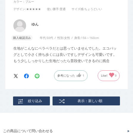
カラー：ブルー
デザイン
:★★★★★
使い勝手
:普通
サイズ感
:ちょうどいい
ゆん
購入確認済み
年代:
50代
性別:
女性
身長:
156～160cm
生地がこんなにペラペラだとは思っていませんでした。エコバッ
グとして小さく持ち歩くには良いですしデザインも可愛いです。
もう少ししっかりした生地だったら普段使いできるのに残念
参考になった
1
Like!
0
絞り込み
表示：新しい順
この商品について問い合わせる