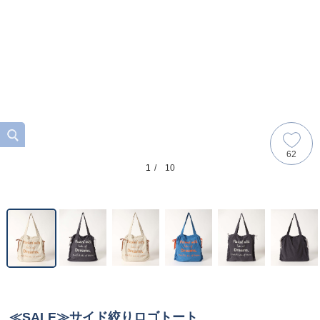
62
1
/ 10
≪SALE≫サイド絞りロゴトート