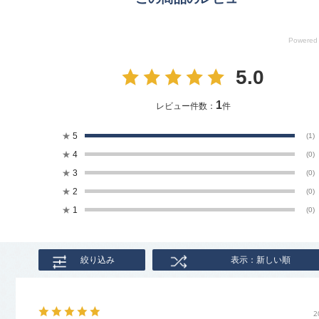
5.0
Bleu Bleuet/ブルーブルーエ【公式】(@bleubleuet_online)が
1
レビュー件数：
件
ユニークな刺繍が目を引くカジュアルなトートバッグ。
A4ファイルや雑誌もしっかり収まる十分な容量なので、普段使いから通勤や通
★
5
(1)
そのほかレジャーシーンやジム用のバッグとしても気軽に使えるナイロン生地を
のも嬉しいポイントです。
★
4
(0)
サッと取り出して使いたいスマホやハンカチは外側のメッシュポケットへ、お家
★
3
(0)
なものは内側のファスナーポケットにそれぞれ収納できます。
長めのロープハンドルは肩にかけやすくカバー付きで疲れにくいです。
★
2
(0)
ハンドルをキュッと絞ることでバッグを変形することができます。
★
1
(0)
【ポケット】
外側：メッシュポケット×1
内側：ファスナーポケット×1
【ジムボバート】
絞り込み
表示：新しい順
イギリスを拠点に大手ブランドからもオファーを受ける人気イラストレーター。
独特なタッチで描かれる擬人化されたリアルな動物たちは、時に和ませ、時にメ
え見る人を魅了します。
※本品に付いているご注意書きをお読みの上ご使用ください。
2
※実物の色味に近づけて撮影していますが、ご使用の端末やモニター環境により