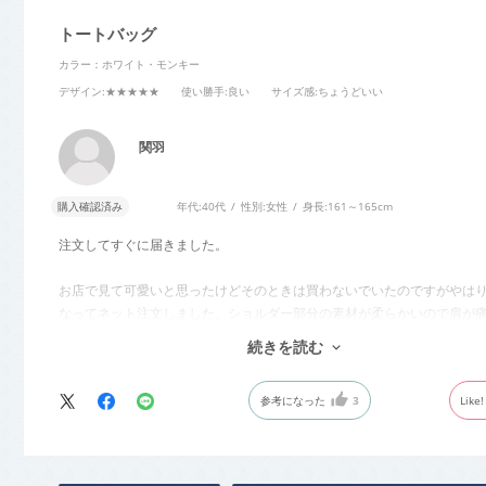
と異なって見える場合がございます。
トートバッグ
サイズ詳細 (cm)約
高さ38 横幅41 マチ11 ハンドル60
カラー：ホワイト・モンキー
素材・原材料
ナイロン
デザイン
:★★★★★
使い勝手
:良い
サイズ感
:ちょうどいい
原産国
中国製
関羽
サイズについて
返品について
ギフトに
購入確認済み
年代:
40代
性別:
女性
身長:
161～165cm
注文してすぐに届きました。
お店で見て可愛いと思ったけどそのときは買わないでいたのですがやは
なってネット注文しました。ショルダー部分の素材が柔らかいので肩が
こともなさそうです。
続きを読む
ありがとうございました。
参考になった
3
Like