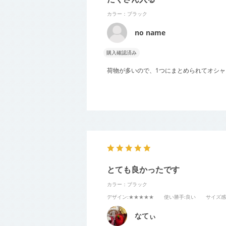
カラー：ブラック
no name
購入確認済み
荷物が多いので、1つにまとめられてオシ
とても良かったです
カラー：ブラック
デザイン
:★★★★★
使い勝手
:良い
サイズ感
なてぃ