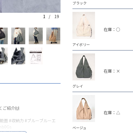
ブラック
1
/ 19
ブラック
在庫：○
アイボリー
在庫：×
グレイ
くご紹介🙌
在庫：△
機能面
#収納力
#ブルーブルーエ
1hb0Gs
ベージュ
)
October 25, 2025