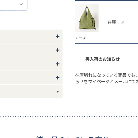
日程度の旅行などに最適な大きめ
在庫：×
きなので、マザーズバッグにもお
カーキ
もポイントです。
再入荷のお知らせ
い。
やモニター環境により、実際の色
在庫切れになっている商品でも
らせをマイページとメールにて
ル61 重さ約400g
ギフトについて