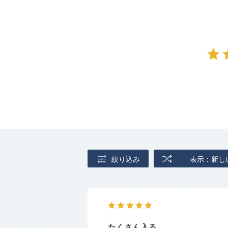
絞り込み
表示：新し
たくさん入る