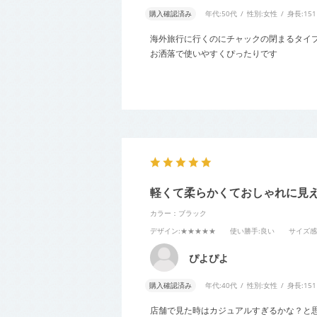
購入確認済み
年代:
50代
性別:
女性
身長:
15
海外旅行に行くのにチャックの閉まるタイ
お洒落で使いやすくぴったりです
軽くて柔らかくておしゃれに見
カラー：ブラック
デザイン
:★★★★★
使い勝手
:良い
サイズ感
ぴよぴよ
購入確認済み
年代:
40代
性別:
女性
身長:
15
店舗で見た時はカジュアルすぎるかな？と