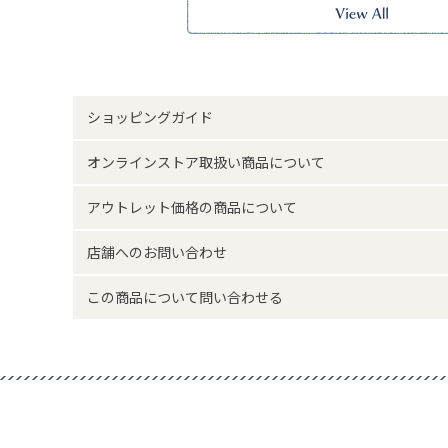
A4サイズが入るナイロン素材のトートバッグ。
通勤、通学はもちろん、普段の荷物が多い方、ジムや1泊2
サイズ◎
持ち物に合わせて収納出来る多数のポケットやカラビナ付
すすめです。
ショッピングガイド
カジュアルなデザインや落ち着いたカラーバリエーション
【ポケット】
オンラインストア取扱い商品について
外側：ボタン付きポケット×2、オープンポケット×3
内側：オープンポケット×2、ファスナーポケット×1
アウトレット価格の商品について
※本品に付いているご注意書きをお読みの上ご使用くださ
※実物の色味に近づけて撮影していますが、ご使用の端末
味と異なって見える場合がございます。
店舗へのお問い合わせ
サイズ詳細(cm)約
高さ34 横幅40 マチ14 ハンド
この商品について問い合わせる
素材・原材料
ナイロン
原産国
中国製
サイズについて
返品について