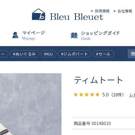
採用情報
会社情報
ィー
#ぬいぐるみ
#KiU
#ジムボバート
#セール
ティムトート
5.0
（10件）
レ
商品番号
00148010