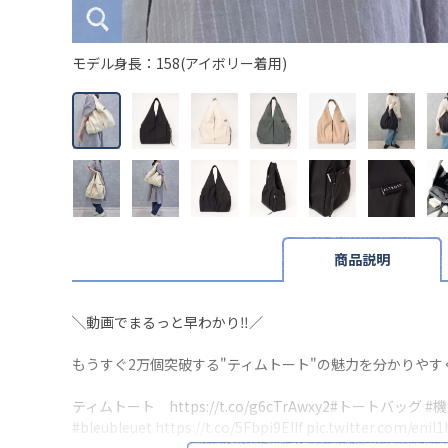
モデル身長：158(アイボリー着用)
商品説明
╲動画でまるっと早わかり‼／
もうすぐ2万個突破する"ティムトート"の魅力を分かりやす
ティムトート
https://t.co/g6cTrAwxy2
#トートバッグ
#
#bleubleuet
https://t.co/5Fbpi9EIIf
pic.twitter.com/eniI
— Bleu Bleuet/ブルーブルーエ【公式】 (@BleuBleuet_inc