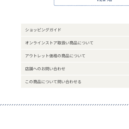
シンプルながらポケットが充実したちょうどよい収納力、
シーンで活躍します。
ハンドルが長めに設計してあるので、ジャケットやアウタ
もポイント。
カラーはブラック・ボルドー・ベージュの3色展開です。
ショッピングガイド
【ポケット】
外側：オープンポケット×2
オンラインストア取扱い商品について
内側：オープンポケット×2、ファスナーポケット×1
※本品に付いているご注意書きをお読みの上ご使用くださ
アウトレット価格の商品について
※実物の色味に近づけて撮影していますが、ご使用の端末
味と異なって見える場合がございます。
店舗へのお問い合わせ
サイズ詳細(cm)約
高さ28 横幅38 マチ8 
この商品について問い合わせる
素材・原材料
合成皮革
原産国
中国製
サイズについて
返品について