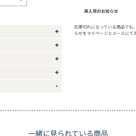
普段使いからビジネスまで幅広い
再入荷のお知らせ
ーの上からでも肩掛けしやすいの
在庫切れになっている商品でも
らせをマイページとメールにて
い。
やモニター環境により、実際の色
ハンドル70
ギフトについて
一緒に見られている商品