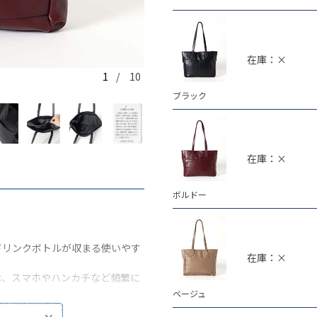
在庫：×
1
/ 10
ブラック
ブラック
在庫：×
ボルドー
のドリンクボトルが収まる使いやす
在庫：×
は、スマホやハンカチなど頻繁に
ベージュ
。