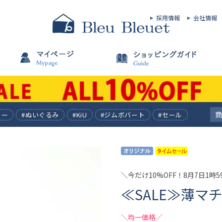
採用情報
会社情報
ィー
#ぬいぐるみ
#KiU
#ジムボバート
#セール
＼今だけ10%OFF！8月7日1時
≪SALE≫薄マ
＼均一価格／