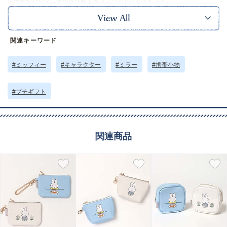
ポーチやバッグにすっきり収まるコンパクトさもポイント。
同シリーズのアイテムで揃えて使いたくなる可愛さです◎
※本品に付いているご注意書きをお読みの上ご使用ください。
※実物の色味に近づけて撮影していますが、ご使用の端末やモニター環境に
より、実際の色味と異なって見える場合がございます。
関連キーワード
サイズ詳細 (cm)約
高さ6 横幅6 厚さ1
素材・原材料
本体：合成皮革
#ミッフィー
#キャラクター
#ミラー
#携帯小物
ミラー：ガラス
原産国
ベトナム製
#プチギフト
サイズについて
返品について
ギフトについて
関連商品