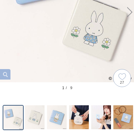
27
1
/ 9