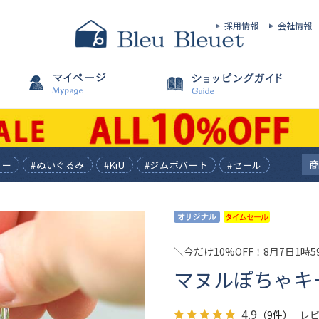
採用情報
会社情報
ィー
#ぬいぐるみ
#KiU
#ジムボバート
#セール
＼今だけ10%OFF！8月7日1時
マヌルぽちゃキ
4.9
（9件）
レ