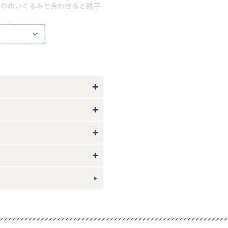
めのぬいぐるみと合わせると親子
い。
胴回り17
ギフトについて