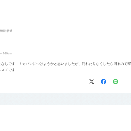
機能
:普通
6～160cm
となしです！！カバンにつけようかと思いましたが、汚れたりなくしたら困るので家
ススメです！