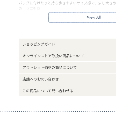
バッグに付けたりと持ち歩きやすいサイズ感で、少し大き
のようにも◎
並べてぬい撮りもオススメ。
ブルーブルーエでしか買えないオリジナル商品です。
※本品に付いているご注意書きをお読みの上ご使用くださ
サイズ詳細(cm)約
高さ7・横幅6.5・
素材・原材料
ポリエステル
ショッピングガイド
原産国
中国製
オンラインストア取扱い商品について
アウトレット価格の商品について
サイズについて
返品について
店舗へのお問い合わせ
この商品について問い合わせる