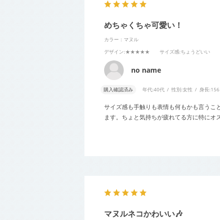
めちゃくちゃ可愛い！
カラー：マヌル
デザイン
:★★★★★
サイズ感
:ちょうどいい
no name
購入確認済み
年代:
40代
性別:
女性
身長:
15
サイズ感も手触りも表情も何もかも言うこ
ます。ちょと気持ちが疲れてる方に特にオ
マヌルネコかわいい🎶