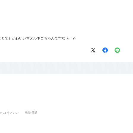
とてもかわいいマヌルネコちゃんですなぁー🎶
:ちょうどいい
機能
:普通