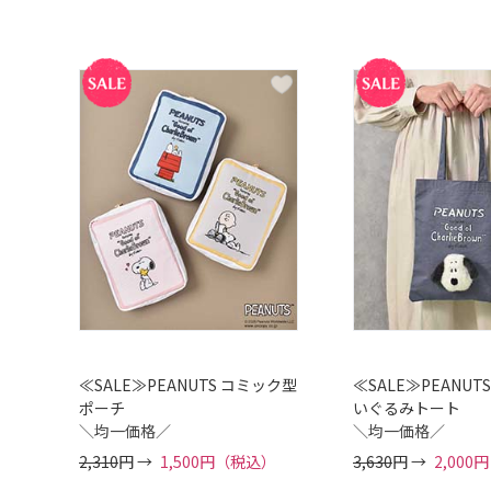
≪SALE≫PEANUTS コミック型
≪SALE≫PEANU
ポーチ
いぐるみトート
＼均一価格／
＼均一価格／
2,310
円 →
1,500円（税込）
3,630
円 →
2,00