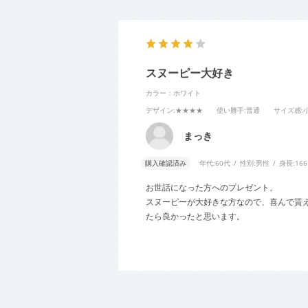
スヌーピー大好き
カラー：ホワイト
デザイン
:★★★★
使い勝手
:普通
サイズ感
:
まっき
購入確認済み
年代:
60代
性別:
男性
身長:
16
お世話になった方へのプレゼント。
スヌーピーが大好きな方なので、喜んで貰
たら良かったと思います。