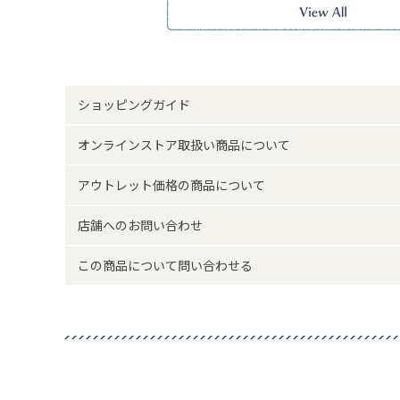
味と異なって見える場合がございます。
サイズ詳細(cm)約
高さ12.5 横幅10
素材・原材料
ポリステル 亜鉛
ショッピングガイド
原産国
中国製
オンラインストア取扱い商品について
サイズについて
返品について
アウトレット価格の商品について
店舗へのお問い合わせ
この商品について問い合わせる