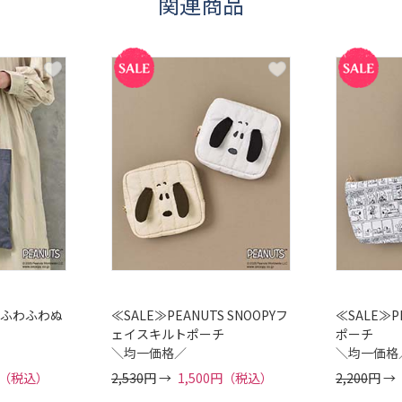
関連商品
TSふわふわぬ
≪SALE≫PEANUTS SNOOPYフ
≪SALE≫P
ェイスキルトポーチ
ポーチ
＼均一価格／
＼均一価格
0円（税込）
2,530
円 →
1,500円（税込）
2,200
円 →