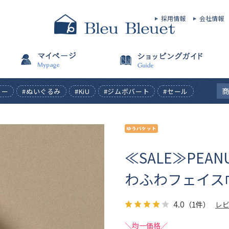
採用情報
会社情報
ィー
#ぬいぐるみ
#KiU
#ジムボバート
#セール
≪SALE≫PEA
わふわフェイス
4.0
（1件）
レ
＼均一価格／