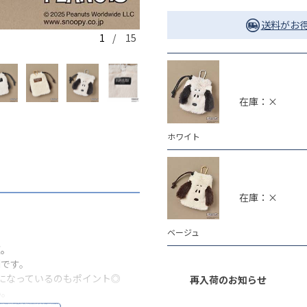
送料がお得
1
/ 15
ホワイト
在庫：×
ホワイト
在庫：×
ベージュ
適。
利です。
になっているのもポイント◎
再入荷のお知らせ
い。
やモニター環境により、実際の色