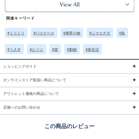
てみるのも◎
ネコ・ウサギ・シマエナガ・ヒツジとどれもキュートな動物たちがそろって
います。
関連キーワード
※本品に付いているご注意書きをお読みの上ご使用ください。
サイズ詳細 (cm)約
高さ8.5 横幅12 マチ1
#ミリミリ
#パスケース
#携帯小物
#シマエナガ
#鳥
素材・原材料
PVC PU合成皮革 ポリエステル 亜鉛合金
原産国
中国製
#うさぎ
#ヒツジ
#猫
#動物
#新生活
サイズについて
返品について
ギフトについて
ショッピングガイド
オンラインストア取扱い商品について
アウトレット価格の商品について
店舗へのお問い合わせ
この商品のレビュー