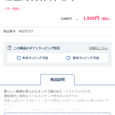
＼均一価格／
1,500円
1,980
円
（税込）
商品番号
00151727
詳細はこちら
この商品のギフトラッピング対応
商品説明
愛らしい動物が柔らかなタッチで描かれた「ミリミリシリーズ」
通勤通学に便利なリールストラップ付きのパスケース。
背面にはICカードポケット、ポーチ部分にもポケットが付いた使いやすいデ
ザイン。
鍵やリップなどの小物収納、簡易的なお財布などに最適。
表面がクリアになっているので、お気に入りの小物で可愛く見せる収納をし