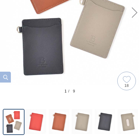
18
1
/ 9