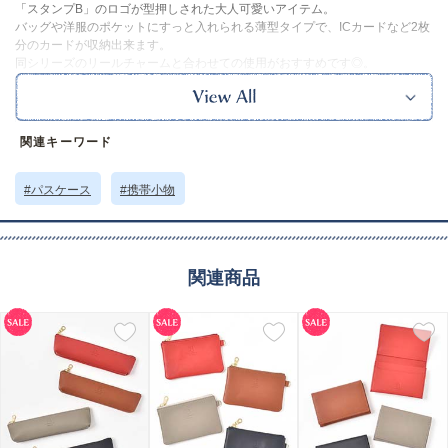
「スタンプB」のロゴが型押しされた大人可愛いアイテム。
バッグや洋服のポケットにすっと入れられる薄型タイプで、ICカードなど2枚
分のカードが収納出来ます。
同シリーズのリールチャームと合わせての使用がおすすめです◎。
※本品に付いているご注意書きをお読みの上ご使用ください。
サイズ詳細 (cm)約
高さ10・横幅7・厚さ0.4
素材・原材料
牛革
関連キーワード
原産国
中国製
#パスケース
#携帯小物
サイズについて
返品について
ギフトについて
関連商品