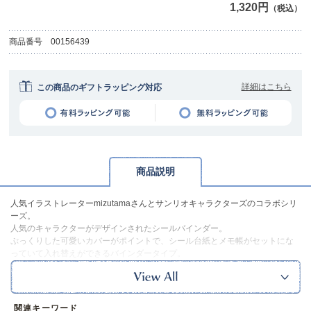
1,320円
（税込）
商品番号
00156439
詳細はこちら
この商品のギフトラッピング対応
商品説明
人気イラストレーターmizutamaさんとサンリオキャラクターズのコラボシリ
ーズ。
人気のキャラクターがデザインされたシールバインダー。
ぷっくりした可愛いカバーがポイントで、シール台紙とメモ帳がセットにな
っていて入れ替えができるバインダータイプ。
少し厚みのあるシールも収納しやすいです。
種類はハローキティ、にぎやかなデザインのしかく、ミックスの3種類。
ワクワクとときめきが詰まったとってもキュートなアイテムです。
※本品に付いているご注意書きをお読みの上ご使用ください。
関連キーワード