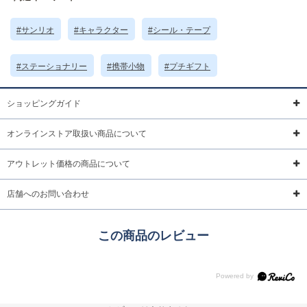
※実物の色味に近づけて撮影していますが、ご使用の端末やモニター環境に
より、実際の色味と異なって見える場合がございます。
#サンリオ
#キャラクター
#シール・テープ
サイズ詳細 (cm)約
高さ15.5 横幅11.5 厚さ3
シール台紙10枚 メモ20枚
素材・原材料
PVC 紙
#ステーショナリー
#携帯小物
#プチギフト
原産国
中国製
ショッピングガイド
サイズについて
返品について
ギフトについて
オンラインストア取扱い商品について
アウトレット価格の商品について
店舗へのお問い合わせ
この商品のレビュー