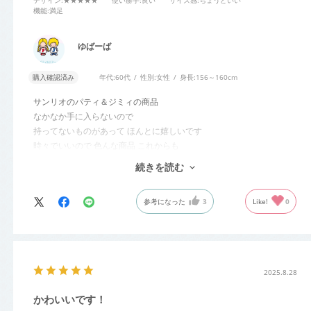
デザイン
:★★★★★
使い勝手
:良い
サイズ感
:ちょうどいい
機能
:満足
ゆばーば
購入確認済み
年代:
60代
性別:
女性
身長:
156～160cm
サンリオのパティ＆ジミィの商品
なかなか手に入らないので
持ってないものがあって ほんとに嬉しいです
時々でいいので 色んな商品 これからも
よろしくお願いします
続きを読む
ほんとに嬉しいです
参考になった
3
Like!
0
2025.8.28
かわいいです！