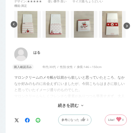
デザイン
:★★★★★
使い勝手
:良い
サイズ感
:ちょうどいい
機能
:満足
はる
購入確認済み
年代:
30代
性別:
女性
身長:
146～150cm
マロンクリームのメモ帳が以前から欲しいと思っていたところ、なか
なか好みのものに出会えずにいましたが、今回こちらはまさに欲しい
と思っていたイメージ通りのものでした。
マロンクリームらしくフレンチな要素がありつつも華美すぎず、大人
かわいいアイテムです。
続きを読む
使うのが楽しみで大事に使いたいと思います。
参考になった
3
Like!
0