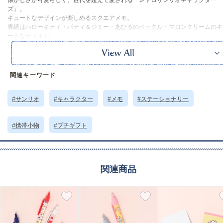
懐かしさが可愛らしく、世代を超えて愛される「レトロサンリオキャラクター
ズ」。
キュートなデザインが楽しめるスクエアメモ。
表紙はハローキティ・パティ＆ジミー・あひるのペックル・マロンクリームのキ
ートなデザイン。
中のメモは7柄それぞれの個性が楽しめて、ページをめくるたびにワクワク感が
ります。
伝言やちょっとしたお手紙、日々のメモ書きにぴったりなサイズ感で実用性も◎
学校や職場で使えば、ほっこり癒されます。
関連キーワード
自分用にはもちろん、サンリオキャラクターが好きな方へのプチギフトにもおす
め。
※画像はサンプルでの撮影のため、実際の商品とは異なる箇所がある場合がござ
#サンリオ
#キャラクター
#メモ
#ステーショナリー
ます。あらかじめご了承ください。
※本品に付いているご注意書きをお読みの上ご使用ください。
#携帯小物
#プチギフト
サイズ詳細 (cm)約
9.5×9.5 80枚 (4柄各20枚)
素材・原材料
PET 紙
原産国
日本製
関連商品
サイズについて
返品について
ギフトについて