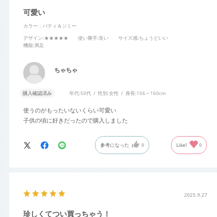
可愛い
カラー：パティ＆ジミー
デザイン
:★★★★★
使い勝手
:良い
サイズ感
:ちょうどいい
機能
:満足
ちゃちゃ
購入確認済み
年代:
50代
性別:
女性
身長:
156～160cm
使うのがもったいないくらい可愛い
子供の頃に好きだったので購入しました
参考になった
0
Like!
0
2025.9.27
珍しくてつい買っちゃう！