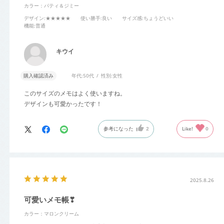
カラー：パティ＆ジミー
デザイン
:★★★★★
使い勝手
:良い
サイズ感
:ちょうどいい
機能
:普通
キウイ
購入確認済み
年代:
50代
性別:
女性
このサイズのメモはよく使いますね。
デザインも可愛かったです！
参考になった
2
Like!
0
2025.8.26
可愛いメモ帳❣︎
カラー：マロンクリーム