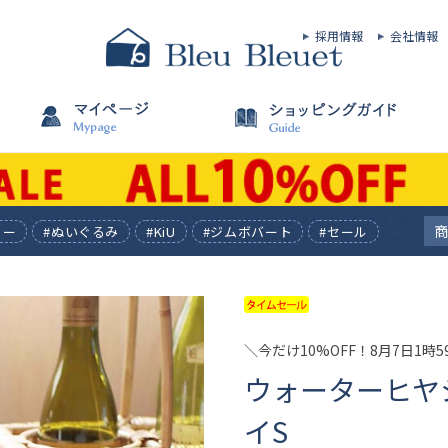
採用情報
会社情報
ィー
#ぬいぐるみ
#KiU
#ジムボバート
#セール
＼今だけ10%OFF！8月7日1時
ウォーターヒヤ
イS