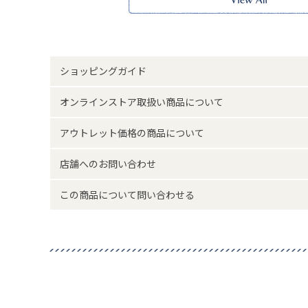
味と異なって見える場合がございます。
サイズ詳細(cm)約
高さ7 横幅9
素材・原材料
水草
ショッピングガイド
原産国
タイ製
オンラインストア取扱い商品について
サイズについて
返品について
アウトレット価格の商品について
店舗へのお問い合わせ
この商品について問い合わせる