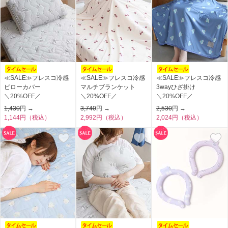
サイズについて
返品について
ギフトについて
≪SALE≫フレスコ冷感
≪SALE≫フレスコ冷感
≪SALE≫フレスコ冷感
ピローカバー
マルチブランケット
3wayひざ掛け
＼20%OFF／
＼20%OFF／
＼20%OFF／
1,430
円 →
3,740
円 →
2,530
円 →
1,144円（税込）
2,992円（税込）
2,024円（税込）