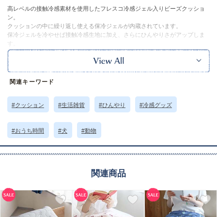
高レベルの接触冷感素材を使用したフレスコ冷感ジェル入りビーズクッショ
ン。
クッションの中に繰り返し使える保冷ジェルが内蔵されています。
保冷ジェルを冷やせば接触冷感生地に加え、さらにひんやりさがアップしま
す。
ひんやりさらさらした肌触りが心地よく、ちょっとしたお昼寝のまくらにぴ
ったりです。
また腰当てクッション・ひざ上クッションなど生活シーンに合わせて様々な
使い方ができるのもポイント。
関連キーワード
持ち歩きがしやすいサイズ感なので、長時間移動の車内や新幹線などの使用
にもおすすめです。
同シリーズで揃えればさらにひんやり感を楽しめます◎
#クッション
#生活雑貨
#ひんやり
#冷感グッズ
カバーは取り外してお洗濯ができます。
※本品に付いているご注意書きをお読みの上ご使用ください。
※実物の色味に近づけて撮影していますが、ご使用の端末やモニター環境に
#おうち時間
#犬
#動物
より、実際の色味と異なって見える場合がございます。
サイズ詳細 (cm)約
高さ17 横幅33 厚さ11
素材・原材料
カバー：ナイロン
関連商品
中材：発泡ポリエチレンビーズ ポリエステル
保冷剤：商品画像参照
原産国
中国製