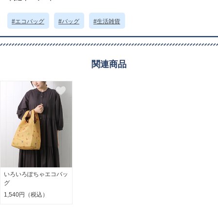
※本品に付いているご注意書きをお読みの上ご使用ください。
※実物の色味に近づけて撮影していますが、ご使用の端末やモニター環境に
より、実際の色味と異なって見える場合がございます。
#エコバッグ
#バッグ
#生活雑貨
サイズ詳細 (cm)約
高さ32 横幅27.5 マチ16 ハンドル24
折り畳んだサイズ：10×12.5
素材・原材料
ポリエステル
関連商品
原産国
中国製
サイズについて
返品について
ギフトについて
いろいろぽちゃエコバッ
グ
1,540円（税込）