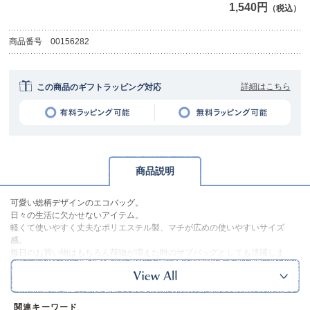
1,540円
（税込）
商品番号
00156282
詳細はこちら
この商品のギフトラッピング対応
商品説明
可愛い総柄デザインのエコバッグ。
日々の生活に欠かせないアイテム。
軽くて使いやすく丈夫なポリエステル製、マチが広めの使いやすいサイズ
感。
毎日のお買い物はもちろん荷物が増えた時のサブバッグとしても活躍しま
す。
使わないときは畳んでコンパクトにまとまるので、毎日の持ち歩きにぴった
り。
おやさいとクラゲの2種類です。
関連キーワード