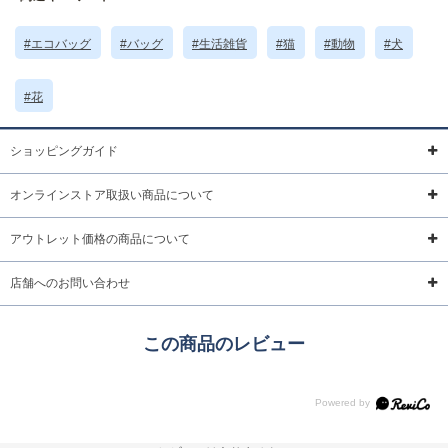
より、実際の色味と異なって見える場合がございます。
サイズ詳細 (cm)約
高さ32.5 横幅29 マチ9 ハンドル26
#エコバッグ
#バッグ
#生活雑貨
#猫
#動物
#犬
素材・原材料
ナイロン
原産国
中国製
#花
サイズについて
返品について
ギフトについて
ショッピングガイド
オンラインストア取扱い商品について
アウトレット価格の商品について
店舗へのお問い合わせ
この商品のレビュー