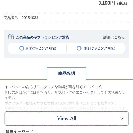
3,190円
（税込）
商品番号
00154933
詳細はこちら
この商品のギフトラッピング対応
商品説明
インパクトのあるリアルタッチな刺繍が目を引くエコバッグ。
普段のお出かけにはもちろん、サブバッグやエコバッグとしても大活躍なア
イテム。
ポケッタブル仕様でカラビナ付きなので持ち歩きにもとても便利です。
お手持ちのストラップを付ければ、使いやすい斜め掛けショルダーとしても
使用できます。
同じシリーズでそろえてギフトにもおすすめです◎
※本品に付いているご注意書きをお読みの上ご使用ください。
※実物の色味に近づけて撮影していますが、ご使用の端末やモニター環境に
関連キーワード