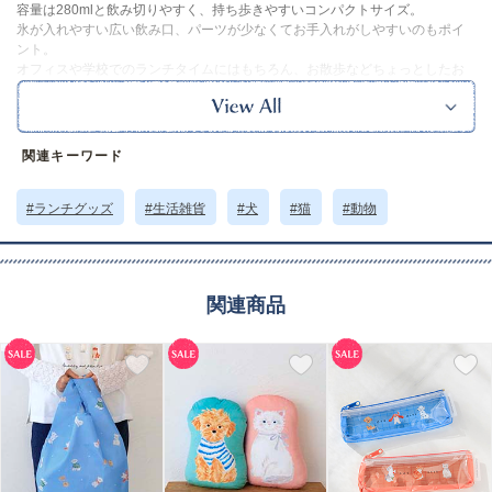
容量は280mlと飲み切りやすく、持ち歩きやすいコンパクトサイズ。
氷が入れやすい広い飲み口、パーツが少なくてお手入れがしやすいのもポイ
ント。
オフィスや学校でのランチタイムにはもちろん、お散歩などちょっとしたお
出掛け、運動の際や就寝時の水分補給にもぴったりです。
繊細なタッチと柔らかな色使いで描かれた動物たちのイラストが魅力◎
同シリーズの他のアイテムも欲しくなる、利光 春華さんの世界観が詰まった
素敵なシリーズです。
関連キーワード
電子レンジ・食洗機の使用はできません。
保温効力：84度以上(1時間) 55度以上(6時間)
保冷効力：11度以下(6時間)
#ランチグッズ
#生活雑貨
#犬
#猫
#動物
※画像はサンプルでの撮影のため、実際の商品とは異なる箇所がある場合が
ございます。あらかじめご了承ください。
※本品に付いているご注意書きをお読みの上ご使用ください。
※実物の色味に近づけて撮影していますが、ご使用の端末やモニター環境に
関連商品
より、実際の色味と異なって見える場合がございます。
©HarukaToshimitsu
サイズ詳細 (cm)約
高さ16 直径6.7 容量280ml
素材・原材料
ステンレス鋼 ポリプロピレン シリコンゴム
原産国
中国製
サイズについて
返品について
ギフトについて