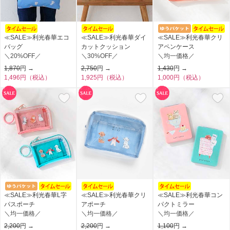
≪SALE≫利光春華エコ
≪SALE≫利光春華ダイ
≪SALE≫利光春華クリ
バッグ
カットクッション
アペンケース
＼20%OFF／
＼30%OFF／
＼均一価格／
1,870
円 →
2,750
円 →
1,430
円 →
1,496円（税込）
1,925円（税込）
1,000円（税込）
≪SALE≫利光春華L字
≪SALE≫利光春華クリ
≪SALE≫利光春華コン
パスポーチ
アポーチ
パクトミラー
＼均一価格／
＼均一価格／
＼均一価格／
2,200
円 →
2,200
円 →
1,100
円 →