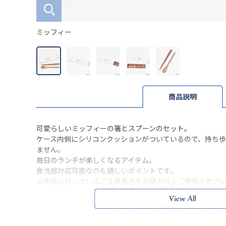
ミッフィー
商品説明
可愛らしいミッフィーの箸とスプーンのセット。
ケース内側にシリコンクッションがついているので、持ち
ません。
毎日のランチが楽しくなるアイテム。
食洗器対応可能なのも嬉しいポイントです。
※本品に付いているご注意書きをお読みの上ご使用くださ
※実物の色味に近づけて撮影していますが、ご使用の端末
味と異なって見える場合がございます。
箸長さ18 スプーン長さ18
サイズ詳細(cm)約