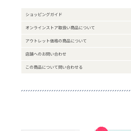
ケース：縦4.7 横幅19 厚さ1.7
素材・原材料
AS樹脂 メタクリル樹脂 ABS
ショッピングガイド
原産国
日本製
オンラインストア取扱い商品について
アウトレット価格の商品について
サイズについて
返品について
店舗へのお問い合わせ
この商品について問い合わせる