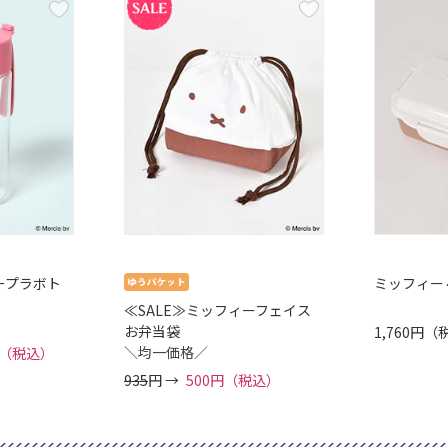
ープラボト
ミッフィー
≪SALE≫ミッフィーフェイス
お弁当袋
1,760円
＼均一価格／
0円（税込）
935
円 →
500円（税込）