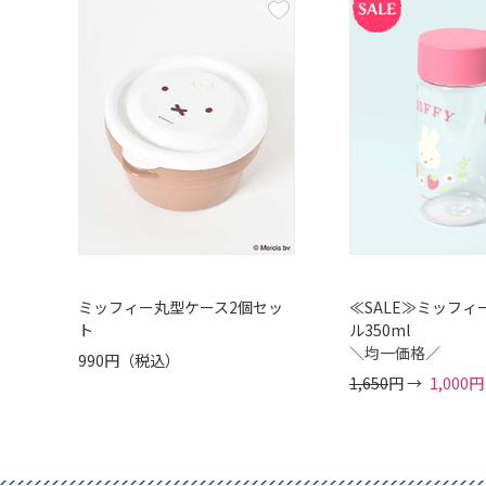
ミッフィー丸型ケース2個セッ
≪SALE≫ミッフィ
ト
ル350ml
＼均一価格／
990円（税込）
1,650
円 →
1,00