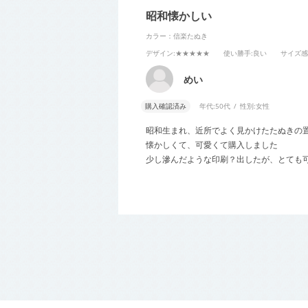
昭和懐かしい
カラー：信楽たぬき
デザイン
:★★★★★
使い勝手
:良い
サイズ感
めい
購入確認済み
年代:
50代
性別:
女性
昭和生まれ、近所でよく見かけたたぬきの
懐かしくて、可愛くて購入しました
少し滲んだような印刷？出したが、とても