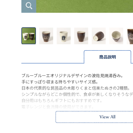
商品説明
ブルーブルーエオリジナルデザインの波佐見焼湯呑み。
手にすっぽり収まる持ちやすいサイズ感。
日本の代表的な民芸品の木彫りくまと信楽たぬきの2種類。
シンプルながらどこか個性的で、食卓が楽しくなりそうな
自分用はもちろんギフトにもおすすめです。
電子レンジと食洗機の使用ができます。
※商品の性質上、柄や色に多少の個体差が見られます。予
※本品に付いているご注意書きをお読みの上ご使用くださ
※実物の色味に近づけて撮影していますが、ご使用の端末
味と異なって見える場合がございます。