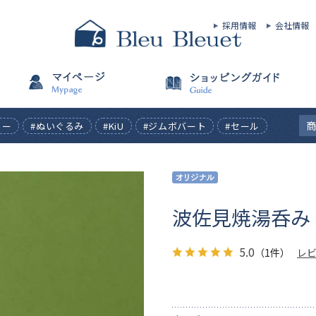
採用情報
会社情報
ィー
#ぬいぐるみ
#KiU
#ジムボバート
#セール
波佐見焼湯呑み
5.0
（1件）
レ