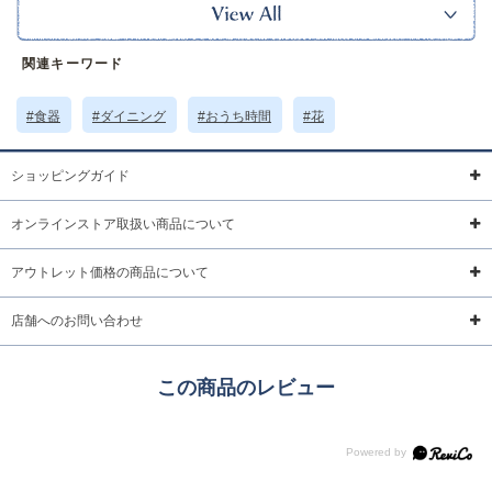
ぐ空間を演出。
電子レンジ、食器洗浄機対応です。
※本品に付いているご注意書きをお読みの上ご使用ください。
関連キーワード
サイズ詳細 (cm)約
高さ8.2 直径9.6 容量325ml
素材・原材料
磁器
#食器
#ダイニング
#おうち時間
#花
原産国
日本製
ショッピングガイド
サイズについて
返品について
ギフトについて
オンラインストア取扱い商品について
アウトレット価格の商品について
店舗へのお問い合わせ
この商品のレビュー