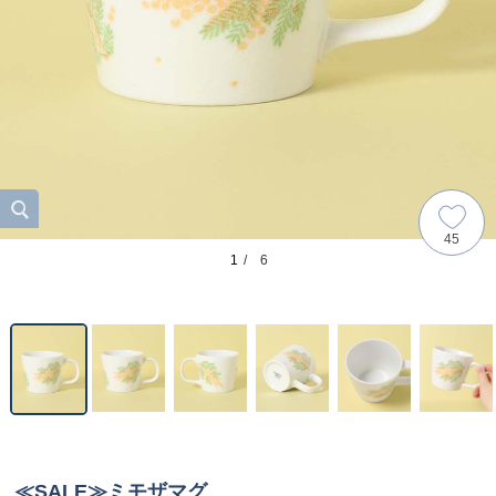
45
1
/ 6
≪SALE≫ミモザマグ