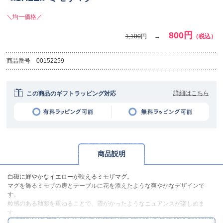
＼均一価格／
800円
1,100
円
（税込）
商品番号
00152259
詳細はこちら
この商品のギフトラッピング対応
商品説明
白磁に鮮やかなイエローが映えるミモザマグ。
マグを飾るミモザの房とテーブルに花を添えたような爽やかなデザインで
す。
粒感のある釉薬を重ねることで、霞がかったようなニュアンスが楽しめま
す。
マグは満水時の容量が325mlあり、お昼休みのティータイムにはほっこり安ら