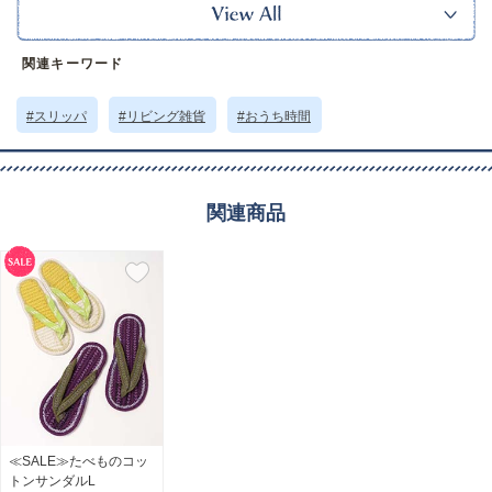
手洗いができるのでいつでも清潔に使えます。
※この製品はインドの染料を使用しているため、多少色落ちすることがあり
ます。
関連キーワード
また、特性上、若干の織りムラや染色ムラ、プリントずれなどが生じること
があります。
予めご了承ください。
#スリッパ
#リビング雑貨
#おうち時間
※本品に付いているご注意書きをお読みの上ご使用ください。
※実物の色味に近づけて撮影していますが、ご使用の端末やモニター環境に
より、実際の色味と異なって見える場合がございます。
サイズ詳細 (cm)約
足サイズ23～25(縦25 横10.5)
関連商品
素材・原材料
コットン
原産国
インド製
サイズについて
返品について
ギフトについて
≪SALE≫たべものコッ
トンサンダルL