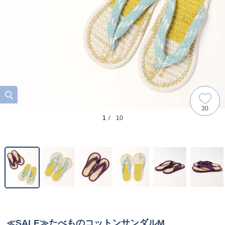
30
1
/ 10
≪SALE≫たべものコットンサンダルM