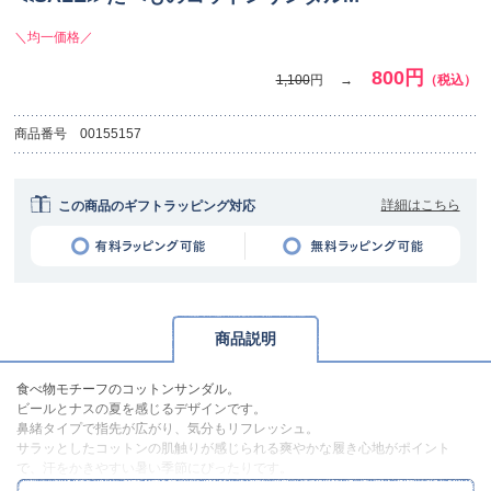
＼均一価格／
800円
1,100
円
（税込）
商品番号
00155157
詳細はこちら
この商品のギフトラッピング対応
商品説明
食べ物モチーフのコットンサンダル。
ビールとナスの夏を感じるデザインです。
鼻緒タイプで指先が広がり、気分もリフレッシュ。
サラッとしたコットンの肌触りが感じられる爽やかな履き心地がポイント
で、汗をかきやすい暑い季節にぴったりです。
同シリーズのLサイズもあるので、家族とお揃いでの使用も楽しめます。