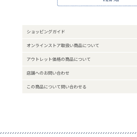
※実物の色味に近づけて撮影していますが、ご使用の端末
味と異なって見える場合がございます。
サイズ詳細(cm)約
足サイズ23～25 総丈20
素材・原材料
ポリエステル ポリウレタ
ショッピングガイド
原産国
中国製
オンラインストア取扱い商品について
アウトレット価格の商品について
サイズについて
返品について
店舗へのお問い合わせ
この商品について問い合わせる