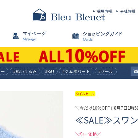
採用情報
会社情報
ィー
#ぬいぐるみ
#KiU
#ジムボバート
#セール
＼今だけ10%OFF！8月7日1時
≪SALE≫ス
＼均一価格／