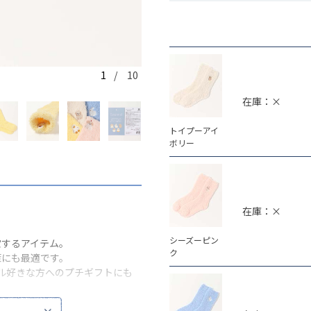
1
/ 10
トイプーアイボリー
在庫：×
トイプーアイ
ボリー
在庫：×
シーズーピン
宝するアイテム。
ク
策にも最適です。
ル好きな方へのプチギフトにも
い。